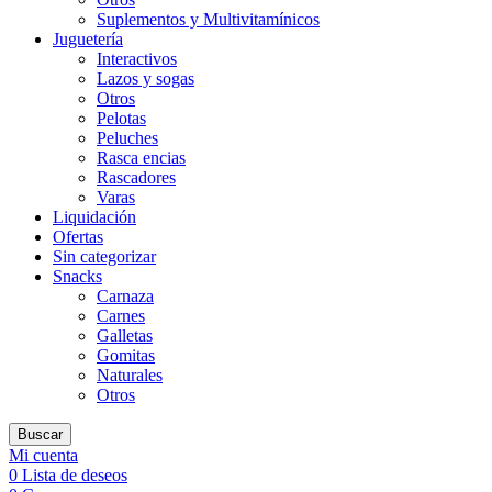
Suplementos y Multivitamínicos
Juguetería
Interactivos
Lazos y sogas
Otros
Pelotas
Peluches
Rasca encias
Rascadores
Varas
Liquidación
Ofertas
Sin categorizar
Snacks
Carnaza
Carnes
Galletas
Gomitas
Naturales
Otros
Buscar
Mi cuenta
0
Lista de deseos