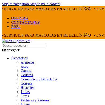
Skip to navigation
Skip to main content
• SERVICIOS PARA MASCOTAS EN MEDELLÍN 🐱🐶
• ENV
OFERTAS
CONTÁCTANOS
PQRs
• SERVICIOS PARA MASCOTAS EN MEDELLÍN 🐱🐶
• ENV
En categoría
Accesorios
Areneros
Aseo
Camas
Collares
Comederos y Bebederos
Correas
Huacales
Jaulas
Otros
Pecheras y Arneses
Peines