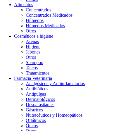
Alimentos
Concentrados
Concentrados Medicados
Húmedos
Húmedos Medicados
Otros
Cosméticos e higiene
Arenas
Higiene
Jabones
Otros
Shampoo
Talcos
Tratamientos
Farmacia Veterinaria
Analgésicos y Antiinflamatorios
Antibióticos
Antipulgas
Dermatológicos
Desparasitantes
Gástricos
Nutracéuticos y Homeopáticos
Oftálmicos
Óticos
Otros