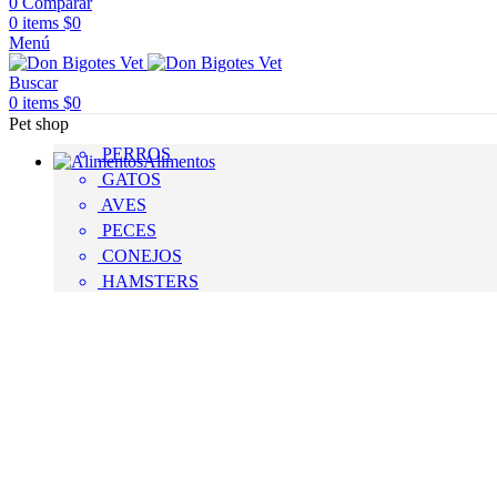
0
Comparar
0
items
$
0
Menú
Buscar
0
items
$
0
Pet shop
PERROS
Alimentos
GATOS
AVES
PECES
CONEJOS
HAMSTERS