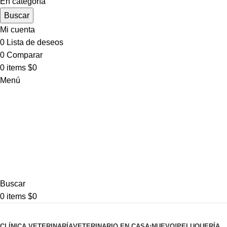
En categoría
Buscar
Mi cuenta
0
Lista de deseos
0
Comparar
0
items
$
0
Menú
Buscar
0
items
$
0
Pet shop
CLÍNICA VETERINARÍA
VETERINARIO EN CASA
¡NUEVO!
PELUQUERÍA