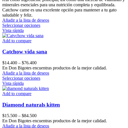
minerales esenciales para una nutrición completa y equilibrada.
Catchow carne es una excelente opción para mantener a tu gato
saludable y feliz.
Añadir a la lista de deseos
Este
Seleccionar opciones
producto
Vista rápida
tiene
múltiples
Add to compare
variantes.
Las
Catchow vida sana
opciones
se
Price
$
14.400
–
$
76.400
pueden
range:
En Don Bigotes encuentras productos de la mejor calidad.
elegir
$14.400
Añadir a la lista de deseos
en
through
Este
Seleccionar opciones
la
$76.400
producto
Vista rápida
página
tiene
de
múltiples
Add to compare
producto
variantes.
Las
Diamond naturals kitten
opciones
se
Price
$
15.500
–
$
84.500
pueden
range:
En Don Bigotes encuentras productos de la mejor calidad.
elegir
$15.500
Añadir a la lista de deseos