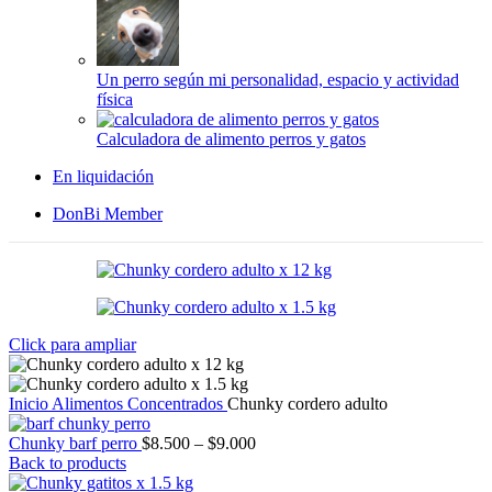
Un perro según mi personalidad, espacio y actividad
física
Calculadora de alimento perros y gatos
En liquidación
DonBi Member
Click para ampliar
Inicio
Alimentos
Concentrados
Chunky cordero adulto
Price
Chunky barf perro
$
8.500
–
$
9.000
range:
Back to products
$8.500