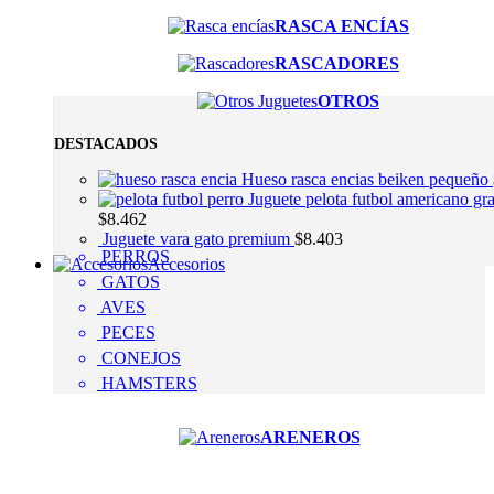
RASCA ENCÍAS
RASCADORES
OTROS
DESTACADOS
Hueso rasca encias beiken pequeño
Juguete pelota futbol americano gr
$
8.462
Juguete vara gato premium
$
8.403
PERROS
Accesorios
GATOS
AVES
PECES
CONEJOS
HAMSTERS
ARENEROS