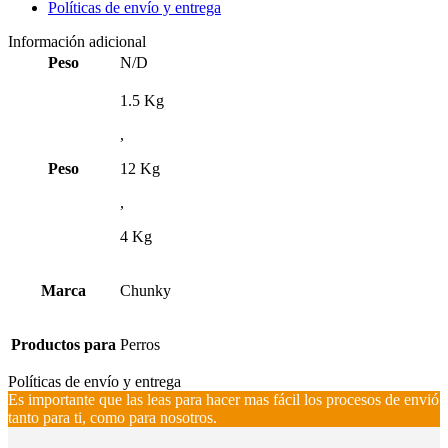
Políticas de envío y entrega
Información adicional
Peso
N/D
1.5 Kg
,
Peso
12 Kg
,
4 Kg
Marca
Chunky
Productos para
Perros
Políticas de envío y entrega
Es importante que las leas para hacer mas fácil los procesos de envió
tanto para ti, como para nosotros.