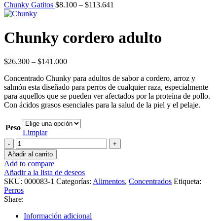
Price
through
Chunky Gatitos
$
8.100
–
$
113.641
range:
$9.000
$8.100
through
Chunky cordero adulto
$113.641
Price
$
26.300
–
$
141.000
range:
Concentrado Chunky para adultos de sabor a cordero, arroz y
$26.300
salmón esta diseñado para perros de cualquier raza, especialmente
through
para aquellos que se pueden ver afectados por la proteína de pollo.
$141.000
Con ácidos grasos esenciales para la salud de la piel y el pelaje.
Peso
Limpiar
Chunky
cordero
Añadir al carrito
adulto
Add to compare
cantidad
Añadir a la lista de deseos
SKU:
000083-1
Categorías:
Alimentos
,
Concentrados
Etiqueta:
Perros
Share:
Información adicional