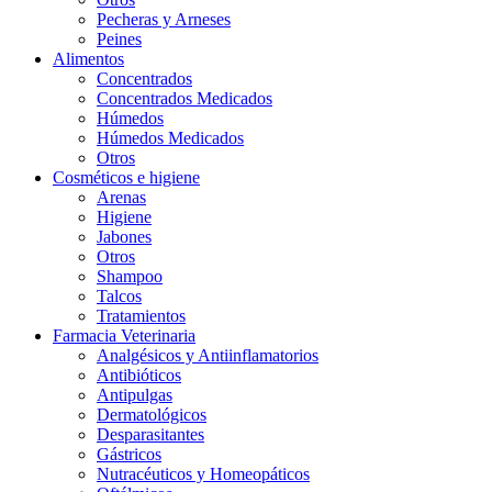
Pecheras y Arneses
Peines
Alimentos
Concentrados
Concentrados Medicados
Húmedos
Húmedos Medicados
Otros
Cosméticos e higiene
Arenas
Higiene
Jabones
Otros
Shampoo
Talcos
Tratamientos
Farmacia Veterinaria
Analgésicos y Antiinflamatorios
Antibióticos
Antipulgas
Dermatológicos
Desparasitantes
Gástricos
Nutracéuticos y Homeopáticos