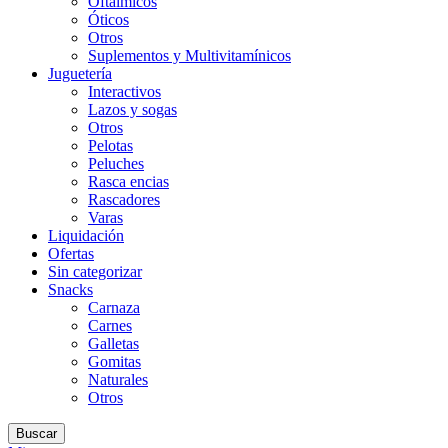
Oftálmicos
Óticos
Otros
Suplementos y Multivitamínicos
Juguetería
Interactivos
Lazos y sogas
Otros
Pelotas
Peluches
Rasca encias
Rascadores
Varas
Liquidación
Ofertas
Sin categorizar
Snacks
Carnaza
Carnes
Galletas
Gomitas
Naturales
Otros
Buscar