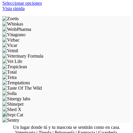
en
through
Este
Seleccionar opciones
la
$84.500
producto
Vista rápida
página
tiene
de
múltiples
producto
variantes.
Las
opciones
se
pueden
elegir
en
la
página
de
producto
Un lugar donde tú y tu mascota se sentirán como en casa.
Veterinaria | Tienda | Peluquería | Farmacia | Guardería.