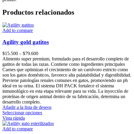
Productos relacionados
Add to compare
Agility gold gatitos
Price
$
15.500
–
$
79.600
range:
Alimento super premium, formulado para el desarrollo completo de
$15.500
gatitos de todas las razas. Contiene como ingredientes principales
through
Carnes que optimizan el crecimiento de un carnívoro estricto como
$79.600
son los gatos domésticos, favorece alta palatabilidad y digestibilidad.
Previene patologías renales comunes en gatos, promoviendo un ph
ideal en su orina. El sistema DH PACK fortalece el sistema
inmunológico en esta etapa relevante para su vida. La inyección de
proteínas de origen animal dentro de su fabricación, determina un
desarrollo completo.
Añadir a la lista de deseos
Este
Seleccionar opciones
producto
Vista rápida
tiene
múltiples
Add to compare
variantes.