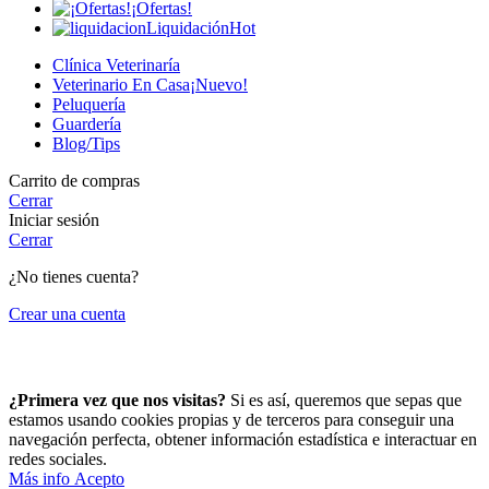
¡Ofertas!
Liquidación
Hot
Clínica Veterinaría
Veterinario En Casa
¡Nuevo!
Peluquería
Guardería
Blog/Tips
Carrito de compras
Cerrar
Iniciar sesión
Cerrar
¿No tienes cuenta?
Crear una cuenta
¡Hola! Que bueno tenerte por aquí.
¿Primera vez que nos visitas?
Si es así, queremos que sepas que
estamos usando cookies propias y de terceros para conseguir una
navegación perfecta, obtener información estadística e interactuar en
redes sociales.
Más
Más info
Acepto