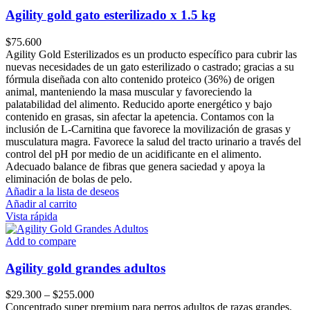
Las
Agility gold gato esterilizado x 1.5 kg
opciones
se
$
75.600
pueden
Agility Gold Esterilizados es un producto específico para cubrir las
elegir
nuevas necesidades de un gato esterilizado o castrado; gracias a su
en
fórmula diseñada con alto contenido proteico (36%) de origen
la
animal, manteniendo la masa muscular y favoreciendo la
página
palatabilidad del alimento. Reducido aporte energético y bajo
de
contenido en grasas, sin afectar la apetencia. Contamos con la
producto
inclusión de L-Carnitina que favorece la movilización de grasas y
musculatura magra. Favorece la salud del tracto urinario a través del
control del pH por medio de un acidificante en el alimento.
Adecuado balance de fibras que genera saciedad y apoya la
eliminación de bolas de pelo.
Añadir a la lista de deseos
Añadir al carrito
Vista rápida
Add to compare
Agility gold grandes adultos
Price
$
29.300
–
$
255.000
range:
Concentrado super premium para perros adultos de razas grandes.