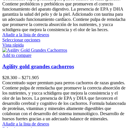
$29.300
Contiene probióticos y prebióticos que promueven el correcto
through
funcionamiento del aparato digestivo. La presencia de EPA y DHA
$255.000
garantiza la salud del pelo y de la piel. Adicionado con taurina para
un adecuado funcionamiento cardíaco. Contiene pulpa de remolacha
que promueve la correcta absorción de los nutrientes, y yucca
schidigera que mejora la consistencia y el olor de las heces.
Añadir a la lista de deseos
Este
Seleccionar opciones
producto
Vista rápida
tiene
múltiples
Add to compare
variantes.
Las
Agility gold grandes cachorros
opciones
se
Price
$
28.300
–
$
271.905
pueden
range:
Concentrado super premium para perros cachorros de razas grandes.
elegir
$28.300
Contiene pulpa de remolacha que promueve la correcta absorción de
en
through
los nutrientes, y yucca schidigera que mejora la consistencia y el
la
$271.905
olor de las heces. La presencia de EPA y DHA que favorecen el
página
desarrollo cerebral y cognitivo de los cachorros. Formula balanceada
de
de proteínas, vitaminas y minerales altamente digestibles que
producto
colaboran con el desarrollo del sistema inmunológico. Desarrollo de
huesos fuertes gracias a un adecuado balance de minerales.
Añadir a la lista de deseos