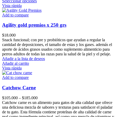
Este
Seleccionar opciones
producto
Vista rápida
tiene
múltiples
Add to compare
variantes.
Las
Agility gold premios x 250 grs
opciones
se
$
18.000
pueden
Snack funcional; con pre y probióticos que ayudan a regular la
elegir
cantidad de deposiciones, el tamaño de estas y los gases. además el
en
aporte de ácidos grasos usados como suplemento alimenticio para
la
perros adultos de todas las razas para la salud de la piel y el pelaje.
página
Añadir a la lista de deseos
de
Añadir al carrito
producto
Vista rápida
Add to compare
Catchow Carne
Price
$
105.000
–
$
185.000
range:
Catchow carne es un alimento para gatos de alta calidad que ofrece
$105.000
una deliciosa mezcla de sabores y texturas para satisfacer el paladar
through
de tu gato. Esta fórmula contiene proteínas de alta calidad de carne
$185.000
real como ingrediente principal, así como una mezcla de vitaminas y