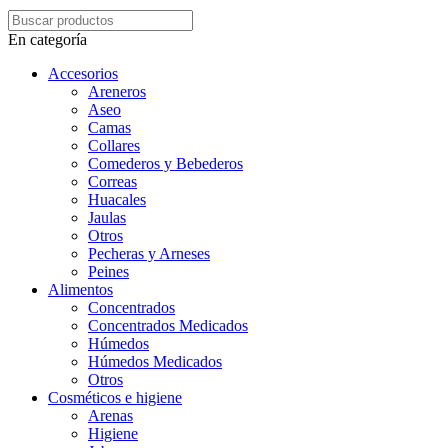
En categoría
Accesorios
Areneros
Aseo
Camas
Collares
Comederos y Bebederos
Correas
Huacales
Jaulas
Otros
Pecheras y Arneses
Peines
Alimentos
Concentrados
Concentrados Medicados
Húmedos
Húmedos Medicados
Otros
Cosméticos e higiene
Arenas
Higiene