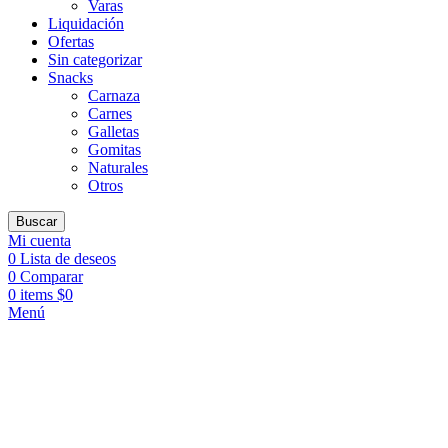
Varas
Liquidación
Ofertas
Sin categorizar
Snacks
Carnaza
Carnes
Galletas
Gomitas
Naturales
Otros
Buscar
Mi cuenta
0
Lista de deseos
0
Comparar
0
items
$
0
Menú