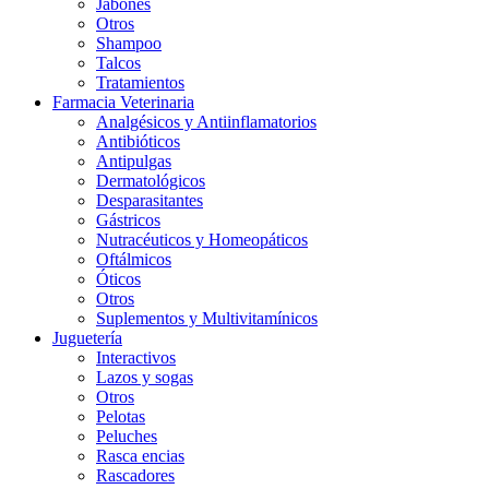
Jabones
Otros
Shampoo
Talcos
Tratamientos
Farmacia Veterinaria
Analgésicos y Antiinflamatorios
Antibióticos
Antipulgas
Dermatológicos
Desparasitantes
Gástricos
Nutracéuticos y Homeopáticos
Oftálmicos
Óticos
Otros
Suplementos y Multivitamínicos
Juguetería
Interactivos
Lazos y sogas
Otros
Pelotas
Peluches
Rasca encias
Rascadores