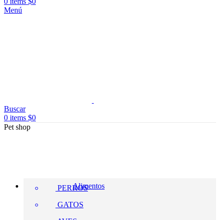
0
items
$
0
Menú
Buscar
0
items
$
0
Pet shop
Alimentos
PERROS
GATOS