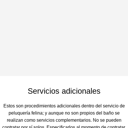
Realizado con un shampoo de avena, hipoalergénico y
ultra hidratante para mascotas de pieles sensibles.
Ayuda a refrescar la piel lastimada o irritada.
Recomendado para mascotas con alergias o problemas de
piel. (No es un tratamiento)
PEDIR CITA
Servicios adicionales
Estos son procedimientos adicionales dentro del servicio de
peluquería felina; y aunque no son propios del baño se
realizan como servicios complementarios. No se pueden
contratar por sí solos. Especificarlos al momento de contratar.