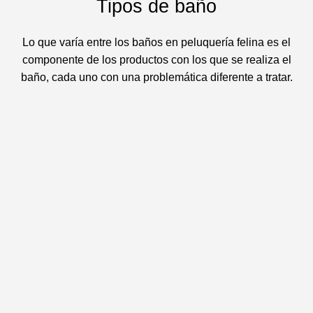
Tipos de baño
Lo que varía entre los baños en peluquería felina es el
componente de los productos con los que se realiza el
baño, cada uno con una problemática diferente a tratar.
Realizado con un shampoo amigable con el medio
ambiente a base de aceites hidratantes de naranja, oliva y
argán.
Recomendado para cualquier tipo de mascota sin importar
su condición, ya que es un producto hipoalergénico.
PEDIR CITA