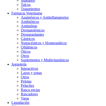
Shampoo
Talcos
Tratamientos
Farmacia Veterinaria
Analgésicos y Antiinflamatorios
Antibióticos
Antipulgas
Dermatológicos
Desparasitantes
Gástricos
Nutracéuticos y Homeopáticos
Oftálmicos
Óticos
Otros
Suplementos y Multivitamínicos
Juguetería
Interactivos
Lazos y sogas
Otros
Pelotas
Peluches
Rasca encias
Rascadores
Varas
Liquidación