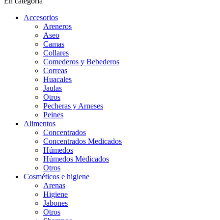
En categoría
Accesorios
Areneros
Aseo
Camas
Collares
Comederos y Bebederos
Correas
Huacales
Jaulas
Otros
Pecheras y Arneses
Peines
Alimentos
Concentrados
Concentrados Medicados
Húmedos
Húmedos Medicados
Otros
Cosméticos e higiene
Arenas
Higiene
Jabones
Otros