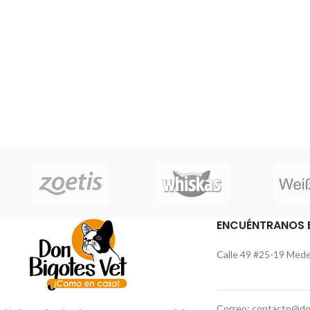
cáscaras crocantes; espinaca, pollo y arroz.
palatabilidad y di
patologías renal
promoviendo un ph
sistema DH PACK 
inmunológico en es
su vida. La inye
origen animal den
determina un d
ENCUÉNTRANOS 
Calle 49 #25-19 Medel
Correo: contacto@do