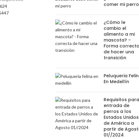
comer mi perr
0624
5447
¿Cómo le
cambio el
alimento a mi
mascota? –
Forma correct
de hacer una
transición
Peluqueria Feli
En Medellín
Requisitos par
entrada de
perros a los
Estados Unidos
de América a
partir de Agos
01//2024