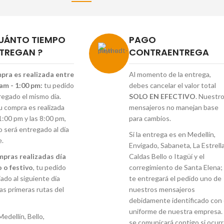
UÁNTO TIEMPO
PAGO
TREGAN ?
CONTRAENTREGA
mpra es realizada entre
Al momento de la entrega,
 am - 1:00 pm:
tu pedido
debes cancelar el valor total
regado el mismo día.
SOLO EN EFECTIVO
. Nuestr
tu compra es realizada
mensajeros no manejan base
1:00 pm y las 8:00 pm,
para cambios.
o será entregado al día
Si la entrega es en Medellín,
e.
Envigado, Sabaneta, La Estrella
mpras realizadas día
Caldas Bello o Itagüí y el
 o festivo
, tu pedido
corregimiento de Santa Elena;
ado al siguiente día
te entregará el pedido uno de
las primeras rutas del
nuestros mensajeros
debidamente identificado con 
uniforme de nuestra empresa. 
Medellín, Bello,
se comunicará contigo si ocur