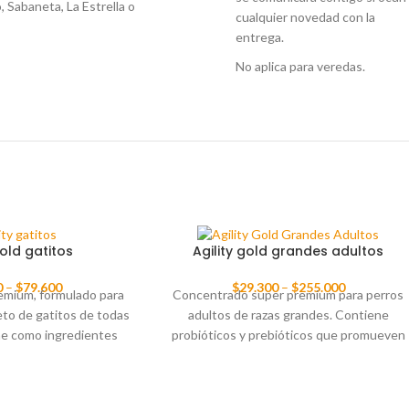
, Sabaneta, La Estrella o
cualquier novedad con la
entrega.
No aplica para veredas.
gold gatitos
Agility gold grandes adultos
0
–
$
79.600
$
29.300
–
$
255.000
emium, formulado para
Concentrado super premium para perros
eto de gatitos de todas
adultos de razas grandes. Contiene
ene como ingredientes
probióticos y prebióticos que promueven
nes que optimizan el
el correcto funcionamiento del aparato
carnívoro estricto como
digestivo. La presencia de EPA y DHA
ésticos, favorece alta
garantiza la salud del pelo y de la piel.