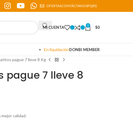
OFERTAS
CONTÁCTANOS
PQRS
0
MI CUENTA
$
0
En liquidación
DONBI MEMBER
titos pague 7 lleve 8 Kg
 pague 7 lleve 8
mejor calidad.