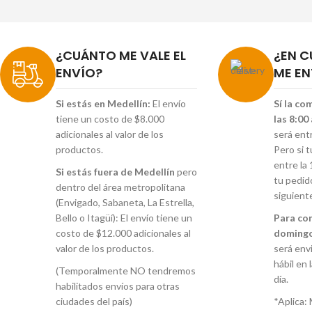
¿CUÁNTO ME VALE EL
¿EN C
ENVÍO?
ME EN
Si estás en Medellín:
El envío
Sí la co
tiene un costo de $8.000
las 8:00
adicionales al valor de los
será ent
productos.
Pero si 
entre la 
Si estás fuera de Medellín
pero
tu pedid
dentro del área metropolitana
siguient
(Envigado, Sabaneta, La Estrella,
Bello o Itagüí): El envío tiene un
Para co
costo de $12.000 adicionales al
domingo
valor de los productos.
será envi
hábil en 
(Temporalmente NO tendremos
día.
habilitados envíos para otras
ciudades del país)
*Aplica: 