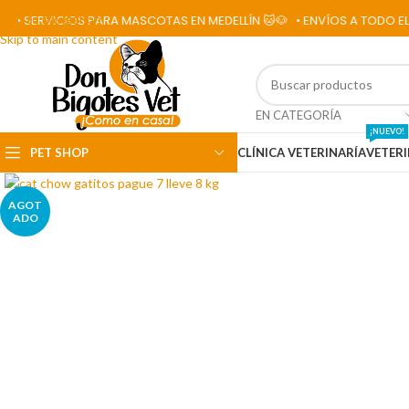
Skip to navigation
 SERVICIOS PARA MASCOTAS EN MEDELLÍN 🐱🐶
• ENVÍOS A TODO EL PAÍS
Skip to main content
EN CATEGORÍA
¡NUEVO!
PET SHOP
CLÍNICA VETERINARÍA
VETERI
Click para ampliar
AGOT
ADO