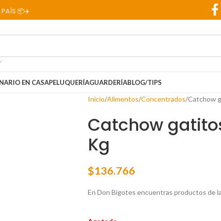
 📦✈️
NARIO EN CASA
PELUQUERÍA
GUARDERÍA
BLOG/TIPS
Inicio
Alimentos
Concentrados
Catchow ga
Catchow gatitos
Kg
$
136.766
En Don Bigotes encuentras productos de la 