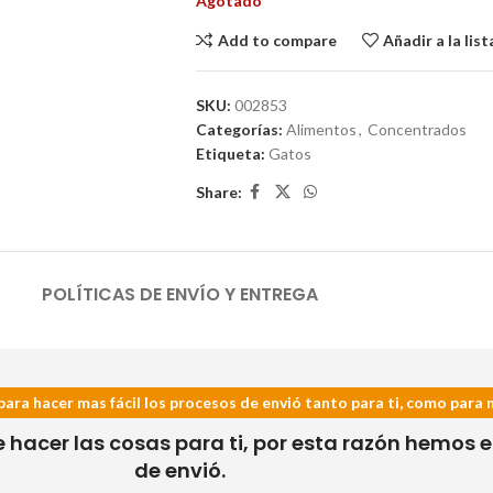
Agotado
Add to compare
Añadir a la lis
SKU:
002853
Categorías:
Alimentos
,
Concentrados
Etiqueta:
Gatos
Share:
POLÍTICAS DE ENVÍO Y ENTREGA
para hacer mas fácil los procesos de envió tanto para ti, como para 
acer las cosas para ti, por esta razón hemos es
de envió.