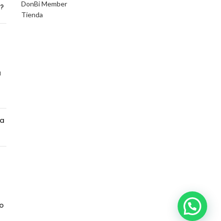
DonBi Member
o?
Tienda
a
na
a
to