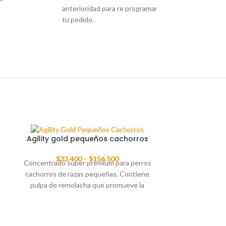
anterioridad para re programar
tu pedido.
Agility gol
Agility gold pequeños cachorros
cach
$
33.400
–
$
156.500
Concentrado super premium para perros
Pensando en la i
cachorros de razas pequeñas. Contiene
en los primero
pulpa de remolacha que promueve la
cachorros, Ag
correcta absorción de los nutrientes, y
producto en s
yucca schidigera que mejora la
denominado Prim
consistencia y el olor de las heces. La