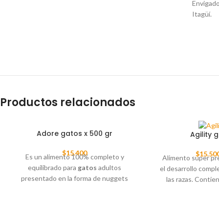
Envigado
Itagüí.
Productos relacionados
Adore gatos x 500 gr
Agility 
$
15.400
$
15.50
Es un alimento 100% completo y
Alimento super pr
equilibrado para
gatos
adultos
el desarrollo compl
presentado en la forma de nuggets
las razas. Conti
rellenos. ADORE es muy apreciado por los
principales Car
gatos
porque sus nuggets son rellenos
crecimiento de un 
de pate con tres distintos sabores de
son los gatos dom