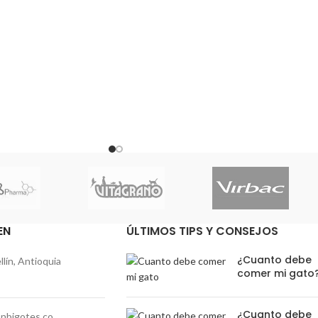
gestibilidad. Previene
Adicionado con taurina para un adecuado
es comunes en gatos,
funcionamiento cardíaco. Contiene pulpa
 ideal en su orina. El
de remolacha que promueve la correcta
fortalece el sistema
absorción de los nutrientes, y yucca
ta etapa relevante para
schidigera que mejora la consistencia y el
cción de proteínas de
olor de las heces.
tro de su fabricación,
esarrollo completo.
EN
ÚLTIMOS TIPS Y CONSEJOS
¿Cuanto debe
lín, Antioquia
comer mi gato
¿Cuanto debe
nbigotes.co