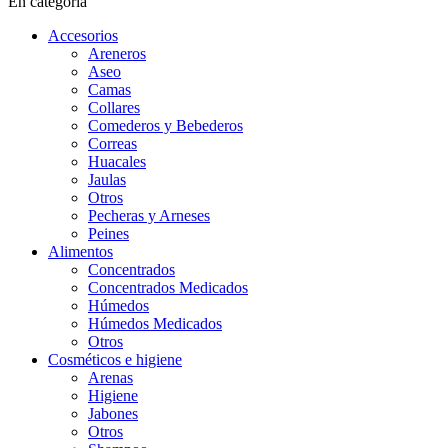
En categoría
Accesorios
Areneros
Aseo
Camas
Collares
Comederos y Bebederos
Correas
Huacales
Jaulas
Otros
Pecheras y Arneses
Peines
Alimentos
Concentrados
Concentrados Medicados
Húmedos
Húmedos Medicados
Otros
Cosméticos e higiene
Arenas
Higiene
Jabones
Otros