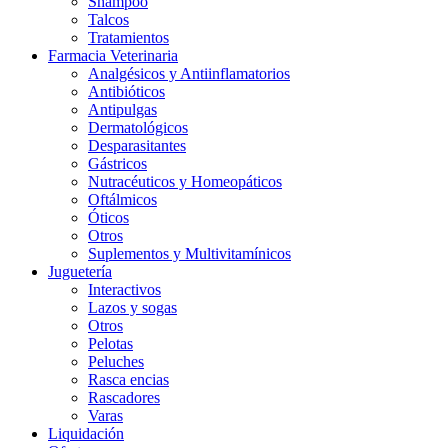
Shampoo
Talcos
Tratamientos
Farmacia Veterinaria
Analgésicos y Antiinflamatorios
Antibióticos
Antipulgas
Dermatológicos
Desparasitantes
Gástricos
Nutracéuticos y Homeopáticos
Oftálmicos
Óticos
Otros
Suplementos y Multivitamínicos
Juguetería
Interactivos
Lazos y sogas
Otros
Pelotas
Peluches
Rasca encias
Rascadores
Varas
Liquidación