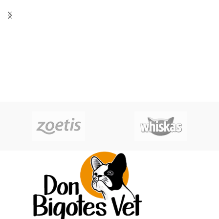
ayunos prolongados. Reduce el
riesgo por enfermedades
infecciosas. Previene la erosión
gástrica inducida por fármacos.