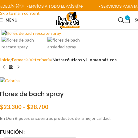
LÍN 🐱🐶
• ENVÍOS A TODO EL PAÍS 📦✈️
• SERVICIOS PARA MASC
Skip to navigation
Skip to main content
0
MENÚ
$
Click para ampliar
Inicio
Farmacia Veterinaria
Nutracéuticos y Homeopáticos
Flores de bach spray
$
23.300
–
$
28.700
En Don Bigotes encuentras productos de la mejor calidad.
FUNCIÓN