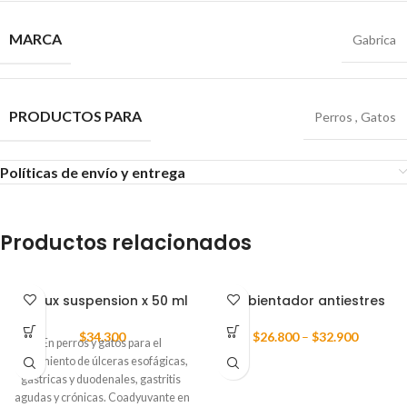
MARCA
Gabrica
PRODUCTOS PARA
Perros
,
Gatos
Políticas de envío y entrega
Productos relacionados
Aciflux suspension x 50 ml
Ambientador antiestres
$
34.300
$
26.800
–
$
32.900
En perros y gatos para el
tratamiento de úlceras esofágicas,
gástricas y duodenales, gastritis
agudas y crónicas.
Coadyuvante en