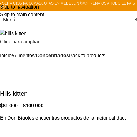
• SERVICIOS PARA MASCOTAS EN MEDELLÍN 🐱🐶
• ENVÍOS A TODO EL PAÍS
Skip to navigation
📦✈️
Skip to main content
Menú
Click para ampliar
Inicio
Alimentos
Concentrados
Back to products
Hills kitten
$
81.000
–
$
109.900
En Don Bigotes encuentras productos de la mejor calidad.