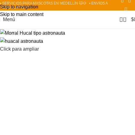
• SERVICIOS PARA MASCOTAS EN MEDELLÍN 🐱🐶
• ENVÍOS A
HOT
Skip to navigation
TODO EL PAÍS 📦✈️
Skip to main content
0
Menú
$
Click para ampliar