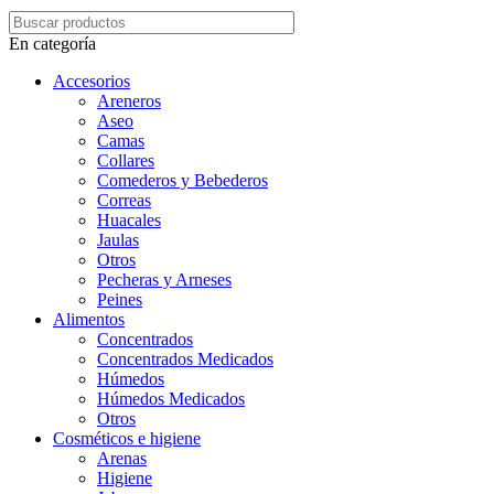
En categoría
Accesorios
Areneros
Aseo
Camas
Collares
Comederos y Bebederos
Correas
Huacales
Jaulas
Otros
Pecheras y Arneses
Peines
Alimentos
Concentrados
Concentrados Medicados
Húmedos
Húmedos Medicados
Otros
Cosméticos e higiene
Arenas
Higiene