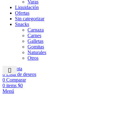
Varas
Liquidación
Ofertas
Sin categorizar
Snacks
Carnaza
Carnes
Galletas
Gomitas
Naturales
Otros
Mi cuenta
0
Lista de deseos
0
Comparar
0
items
$
0
Menú