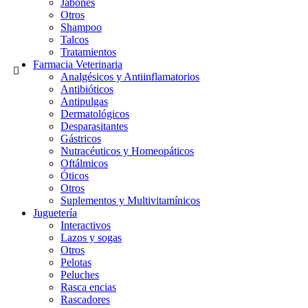
Jabones
Otros
Shampoo
Talcos
Tratamientos
Farmacia Veterinaria
Analgésicos y Antiinflamatorios
Antibióticos
Antipulgas
Dermatológicos
Desparasitantes
Gástricos
Nutracéuticos y Homeopáticos
Oftálmicos
Óticos
Otros
Suplementos y Multivitamínicos
Juguetería
Interactivos
Lazos y sogas
Otros
Pelotas
Peluches
Rasca encias
Rascadores