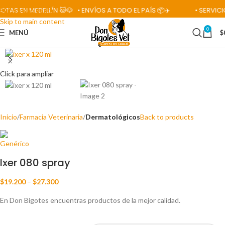
EN MEDELLÍN 🐱🐶
• ENVÍOS A TODO EL PAÍS 📦✈️
• SERVICIOS 
Skip to navigation
Skip to main content
0
MENÚ
$
Click para ampliar
Inicio
Farmacia Veterinaria
Dermatológicos
Back to products
Ixer 080 spray
$
19.200
–
$
27.300
En Don Bigotes encuentras productos de la mejor calidad.