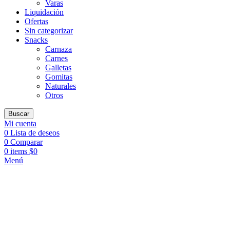
Varas
Liquidación
Ofertas
Sin categorizar
Snacks
Carnaza
Carnes
Galletas
Gomitas
Naturales
Otros
Buscar
Mi cuenta
0
Lista de deseos
0
Comparar
0
items
$
0
Menú