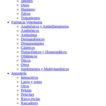
Jabones
Otros
Shampoo
Talcos
Tratamientos
Farmacia Veterinaria
Analgésicos y Antiinflamatorios
Antibióticos
Antipulgas
Dermatológicos
Desparasitantes
Gástricos
Nutracéuticos y Homeopáticos
Oftálmicos
Óticos
Otros
Suplementos y Multivitamínicos
Juguetería
Interactivos
Lazos y sogas
Otros
Pelotas
Peluches
Rasca encias
Rascadores