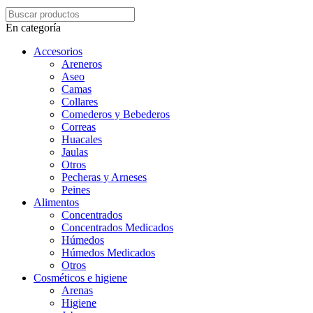
En categoría
Accesorios
Areneros
Aseo
Camas
Collares
Comederos y Bebederos
Correas
Huacales
Jaulas
Otros
Pecheras y Arneses
Peines
Alimentos
Concentrados
Concentrados Medicados
Húmedos
Húmedos Medicados
Otros
Cosméticos e higiene
Arenas
Higiene