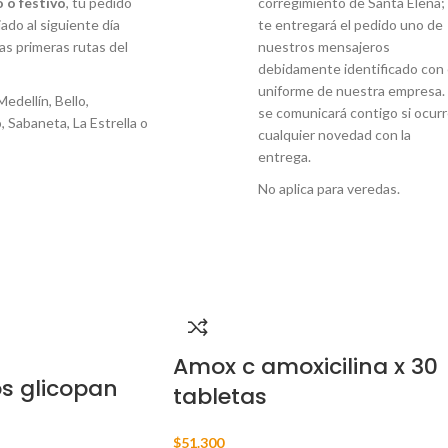
 o festivo
, tu pedido
corregimiento de Santa Elena;
ado al siguiente día
te entregará el pedido uno de
las primeras rutas del
nuestros mensajeros
debidamente identificado con 
uniforme de nuestra empresa. 
Medellín, Bello,
se comunicará contigo si ocur
, Sabaneta, La Estrella o
cualquier novedad con la
entrega.
No aplica para veredas.
Amox c amoxicilina x 30
s glicopan
tabletas
$
51.300