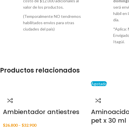
costo de $12.000 adicionales al
domingo
valor de los productos.
será envi
hábil en 
(Temporalmente NO tendremos
día.
habilitados envíos para otras
ciudades del país)
*Aplica: 
Envigado
Itagüí.
Productos relacionados
Agotado
Ambientador antiestres
Aminoacido
pet x 30 ml
$
26.800
–
$
32.900