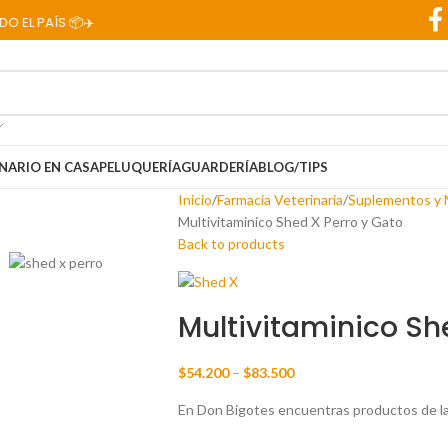
AÍS 📦✈️
NARIO EN CASA
PELUQUERÍA
GUARDERÍA
BLOG/TIPS
Inicio
Farmacia Veterinaria
Suplementos y M
Multivitaminico Shed X Perro y Gato
Back to products
Multivitaminico Sh
$
54.200
–
$
83.500
En Don Bigotes encuentras productos de la 