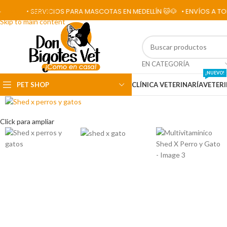
Skip to navigation
• SERVICIOS PARA MASCOTAS EN MEDELLÍN 🐱🐶
• ENVÍOS A TODO EL P
Skip to main content
EN CATEGORÍA
¡NUEVO!
PET SHOP
CLÍNICA VETERINARÍA
VETERI
Click para ampliar