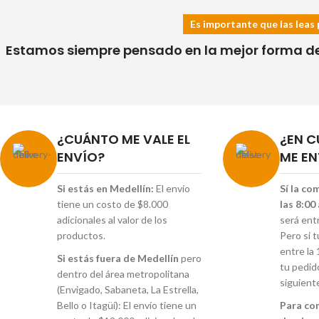
Es importante que las leas 
Estamos siempre pensado en la mejor forma de h
¿CUÁNTO ME VALE EL
¿EN C
ENVÍO?
ME EN
Si estás en Medellín:
El envío
Sí la co
tiene un costo de $8.000
las 8:00
adicionales al valor de los
será ent
productos.
Pero si 
entre la 
Si estás fuera de Medellín
pero
tu pedid
dentro del área metropolitana
siguient
(Envigado, Sabaneta, La Estrella,
Bello o Itagüí): El envío tiene un
Para co