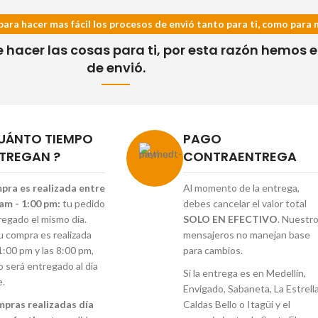
para hacer mas fácil los procesos de envió tanto para ti, como para 
acer las cosas para ti, por esta razón hemos es
de envió.
UÁNTO TIEMPO
PAGO
TREGAN ?
CONTRAENTREGA
mpra es realizada entre
Al momento de la entrega,
 am - 1:00 pm:
tu pedido
debes cancelar el valor total
regado el mismo día.
SOLO EN EFECTIVO
. Nuestr
tu compra es realizada
mensajeros no manejan base
1:00 pm y las 8:00 pm,
para cambios.
o será entregado al día
Si la entrega es en Medellín,
e.
Envigado, Sabaneta, La Estrella
mpras realizadas día
Caldas Bello o Itagüí y el