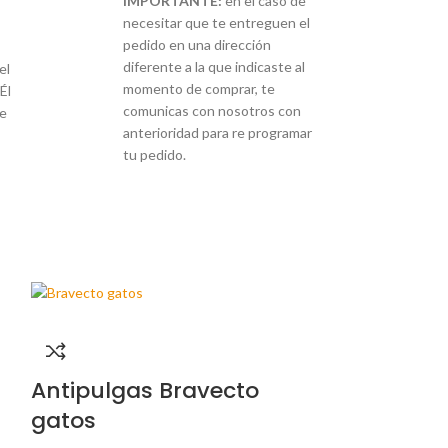
IMPORTANTE:
en el caso de
necesitar que te entreguen el
pedido en una dirección
diferente a la que indicaste al
el
momento de comprar, te
Él
comunicas con nosotros con
re
anterioridad para re programar
tu pedido.
Antipulgas Bravecto
Anxocare 
gatos
$
86.500