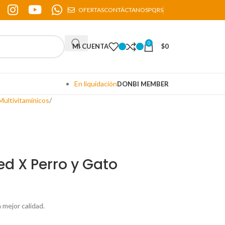
OFERTAS
CONTÁCTANOS
PQRS
0
MI CUENTA
$
0
En liquidación
DONBI MEMBER
ultivitamínicos
ed X Perro y Gato
mejor calidad.