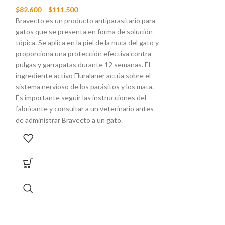
En Don Bigotes e
$
82.600
–
$
111.500
mejor calidad.
Bravecto es un producto antiparasitario para
gatos que se presenta en forma de solución
tópica. Se aplica en la piel de la nuca del gato y
proporciona una protección efectiva contra
pulgas y garrapatas durante 12 semanas. El
ingrediente activo Fluralaner actúa sobre el
sistema nervioso de los parásitos y los mata.
Es importante seguir las instrucciones del
fabricante y consultar a un veterinario antes
de administrar Bravecto a un gato.