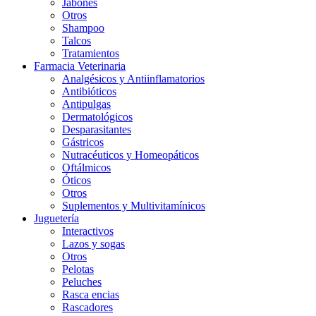
Jabones
Otros
Shampoo
Talcos
Tratamientos
Farmacia Veterinaria
Analgésicos y Antiinflamatorios
Antibióticos
Antipulgas
Dermatológicos
Desparasitantes
Gástricos
Nutracéuticos y Homeopáticos
Oftálmicos
Óticos
Otros
Suplementos y Multivitamínicos
Juguetería
Interactivos
Lazos y sogas
Otros
Pelotas
Peluches
Rasca encias
Rascadores