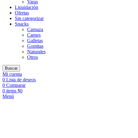
Varas
Liquidación
Ofertas
Sin categorizar
Snacks
Carnaza
Carnes
Galletas
Gomitas
Naturales
Otros
Buscar
Mi cuenta
0
Lista de deseos
0
Comparar
0
items
$
0
Menú