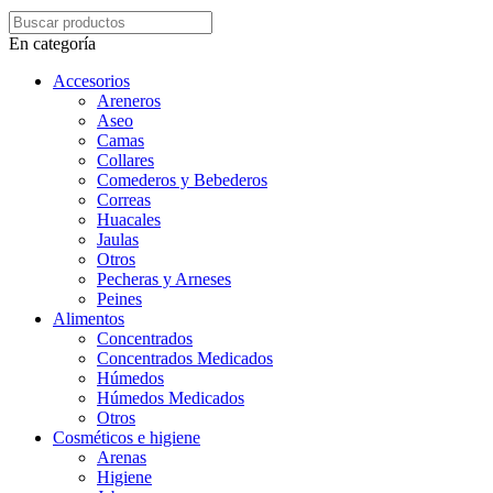
En categoría
Accesorios
Areneros
Aseo
Camas
Collares
Comederos y Bebederos
Correas
Huacales
Jaulas
Otros
Pecheras y Arneses
Peines
Alimentos
Concentrados
Concentrados Medicados
Húmedos
Húmedos Medicados
Otros
Cosméticos e higiene
Arenas
Higiene