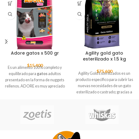
Adore gatos x 500 gr
Agility gold gato
esterilizado x 1.5 kg
$
15.400
Es un alimento 100% completo y
$
75.600
Agility Gold Esterilizados es un
equilibrado para
gatos
adultos
producto específico para cubrir las
presentado en la forma de nuggets
nuevas necesidades de un gato
rellenos. ADORE es muy apreciado
esterilizado o castrado; gracias a
por los
gatos
porque sus nuggets
su fórmula diseñada con alto
son rellenos de pate con tres
contenido proteico (36%) de origen
distintos sabores de cáscaras
animal, manteniendo la masa
crocantes; espinaca, pollo y arroz.
muscular y favoreciendo la
palatabilidad del alimento.
Reducido aporte energético y bajo
contenido en grasas, sin afectar la