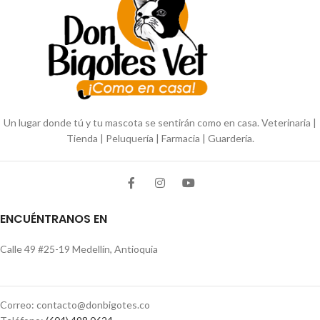
apetencia. Contamos con la
inclusión de L-Carnitina que
favorece la movilización de grasas
y musculatura magra. Favorece la
salud del tracto urinario a través
del control del pH por medio de un
acidificante en el alimento.
Adecuado balance de fibras que
genera saciedad y apoya la
Un lugar donde tú y tu mascota se sentirán como en casa. Veterinaria |
eliminación de bolas de pelo.
Tienda | Peluquería | Farmacia | Guardería.
ENCUÉNTRANOS EN
Calle 49 #25-19 Medellín, Antioquia
Correo: contacto@donbigotes.co