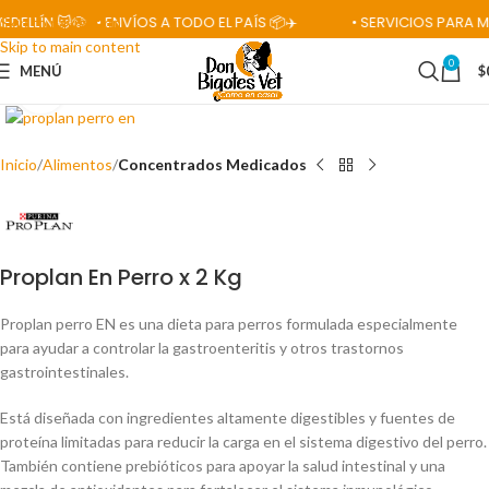
ÍN 🐱🐶
• ENVÍOS A TODO EL PAÍS 📦✈️
• SERVICIOS PARA MASCO
Skip to navigation
Skip to main content
0
MENÚ
$
Click para ampliar
Inicio
Alimentos
Concentrados Medicados
Proplan En Perro x 2 Kg
Proplan perro EN es una dieta para perros formulada especialmente
para ayudar a controlar la gastroenteritis y otros trastornos
gastrointestinales.
Está diseñada con ingredientes altamente digestibles y fuentes de
proteína limitadas para reducir la carga en el sistema digestivo del perro.
También contiene prebióticos para apoyar la salud intestinal y una