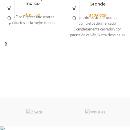
marco
Grande
$
35.552
$
126.900
En Don Bigotes encuentras
Uno de los areneros mas
productos de la mejor calidad.
completos del mercado.
Completamente cerrado y con
puerta de vaivén, Netta close es un
arenero abatible que facilita
acceder a el para asearlo sin
necesidad de desmontar todo su
techo. Incluye:
Pala recogedora
filtro de carbón activado para
ayudar a reducir olores
parrilla en la entrada para que la
arena que tienen en sus huellas se
quede adentro.
Arenero de tamaño grande, ideal
para gatos grandes hasta 8 kg de
peso.