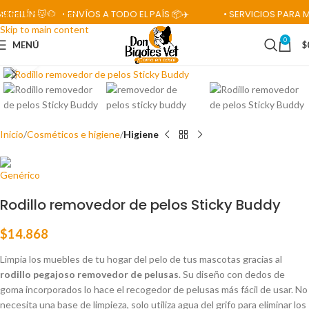
LLÍN 🐱🐶
• ENVÍOS A TODO EL PAÍS 📦✈️
• SERVICIOS PARA MAS
Skip to navigation
Skip to main content
0
MENÚ
$
Click para ampliar
Inicio
Cosméticos e higiene
Higiene
Rodillo removedor de pelos Sticky Buddy
$
14.868
Limpia los muebles de tu hogar del pelo de tus mascotas gracias al
rodillo pegajoso removedor de pelusas
. Su diseño con dedos de
goma incorporados lo hace el recogedor de pelusas más fácil de usar. No
necesita una base de limpieza, solo utiliza agua del grifo para eliminar los