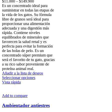
Price
$
11.000
–
$
149.900
range:
Es un concentrado ideal para
$11.000
suministrar en todas las etapas de
through
la vida de los gatos. Su fórmula
$149.900
libre de granos será ideal para
proporcionar una alimentación
adecuada y una digestión más
rápida. Contiene niveles
equilibrados de minerales que
favorecen la salud renal y es
perfecta para evitar la formación
de las bolas de pelo. Es un
concentrado súper premium que
será el favorito de tu gato, gracias
a su rico sabor proveniente de
proteína animal real.
Añadir a la lista de deseos
Este
Seleccionar opciones
producto
Vista rápida
tiene
múltiples
variantes.
Add to compare
Las
opciones
Ambientador antiestres
se