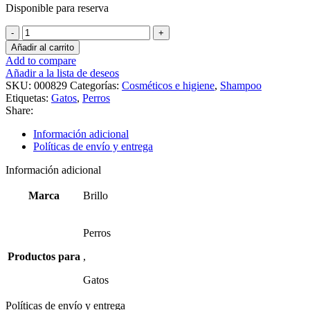
Disponible para reserva
Shampoo
sobre
Añadir al carrito
brillo
Add to compare
x
Añadir a la lista de deseos
22g
SKU:
000829
Categorías:
Cosméticos e higiene
,
Shampoo
cantidad
Etiquetas:
Gatos
,
Perros
Share:
Información adicional
Políticas de envío y entrega
Información adicional
Marca
Brillo
Perros
Productos para
,
Gatos
Políticas de envío y entrega