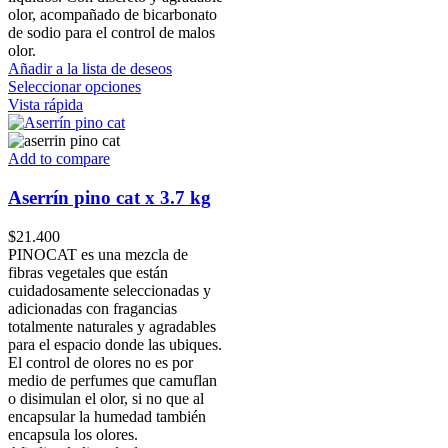
la
through
olor, acompañado de bicarbonato
página
$54.800
de sodio para el control de malos
de
olor.
producto
Añadir a la lista de deseos
Este
Seleccionar opciones
producto
Vista rápida
tiene
múltiples
variantes.
Add to compare
Las
opciones
Aserrín pino cat x 3.7 kg
se
pueden
$
21.400
elegir
PINOCAT es una mezcla de
en
fibras vegetales que están
la
cuidadosamente seleccionadas y
página
adicionadas con fragancias
de
totalmente naturales y agradables
producto
para el espacio donde las ubiques.
El control de olores no es por
medio de perfumes que camuflan
o disimulan el olor, si no que al
encapsular la humedad también
encapsula los olores.