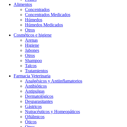
Alimentos
Concentrados
Concentrados Medicados
Húmedos
Húmedos Medicados
Otros
Cosméticos e higiene
Arenas
Higiene
Jabones
Otros
Shampoo
Talcos
Tratamientos
Farmacia Veterinaria
Analgésicos y Antiinflamatorios
Antibióticos
Antipulgas
Dermatológicos
Desparasitantes
Gástricos
Nutracéuticos y Homeopáticos
Oftálmicos
Óticos
Otros