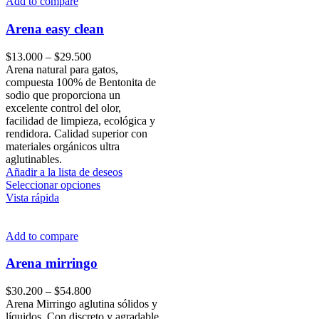
Add to compare
Arena easy clean
Price
$
13.000
–
$
29.500
range:
Arena natural para gatos,
$13.000
compuesta 100% de Bentonita de
through
sodio que proporciona un
$29.500
excelente control del olor,
facilidad de limpieza, ecológica y
rendidora. Calidad superior con
materiales orgánicos ultra
aglutinables.
Añadir a la lista de deseos
Este
Seleccionar opciones
producto
Vista rápida
tiene
múltiples
variantes.
Add to compare
Las
opciones
Arena mirringo
se
pueden
Price
$
30.200
–
$
54.800
elegir
range:
Arena Mirringo aglutina sólidos y
en
$30.200
líquidos. Con discreto y agradable