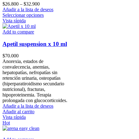
pueden
Price
$
26.800
–
$
32.900
elegir
range:
Añadir a la lista de deseos
en
$26.800
Este
Seleccionar opciones
la
through
producto
Vista rápida
página
$32.900
tiene
de
múltiples
Add to compare
producto
variantes.
Las
Apetil suspension x 10 ml
opciones
se
$
70.000
pueden
Anorexia, estados de
elegir
convalecencia, anemias,
en
hepatopatías, nefropatías sin
la
retención urinaria, osteopatías
página
(hiperparatiroidismo secundario
de
nutricional), fracturas,
producto
hipoproteinemia. Terapia
prolongada con glucocorticoides.
Añadir a la lista de deseos
Añadir al carrito
Vista rápida
Hot