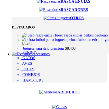
RASCA ENCÍAS
RASCADORES
OTROS
DESTACADOS
Hueso rasca encias beiken pequeño
Juguete pelota futbol americano gr
$
8.462
Juguete vara gato premium
$
8.403
PERROS
Accesorios
GATOS
AVES
PECES
CONEJOS
HAMSTERS
ARENEROS