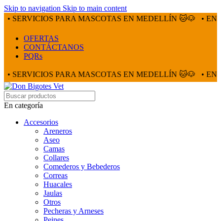
Skip to navigation
Skip to main content
RVICIOS PARA MASCOTAS EN MEDELLÍN 🐱🐶
• ENVÍOS A 
OFERTAS
CONTÁCTANOS
PQRs
RVICIOS PARA MASCOTAS EN MEDELLÍN 🐱🐶
• ENVÍOS A 
En categoría
Accesorios
Areneros
Aseo
Camas
Collares
Comederos y Bebederos
Correas
Huacales
Jaulas
Otros
Pecheras y Arneses
Peines