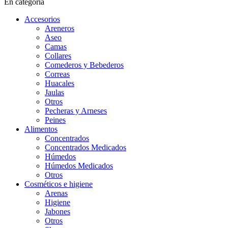
En categoría
Accesorios
Areneros
Aseo
Camas
Collares
Comederos y Bebederos
Correas
Huacales
Jaulas
Otros
Pecheras y Arneses
Peines
Alimentos
Concentrados
Concentrados Medicados
Húmedos
Húmedos Medicados
Otros
Cosméticos e higiene
Arenas
Higiene
Jabones
Otros