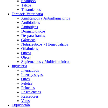
Shampoo
Talcos
Tratamientos
Farmacia Veterinaria
Analgésicos y Antiinflamatorios
Antibióticos
Antipulgas
Dermatológicos
Desparasitantes
Gástricos
Nutracéuticos y Homeopáticos
Oftálmicos
Óticos
Otros
Suplementos y Multivitamínicos
Juguetería
Interactivos
Lazos y sogas
Otros
Pelotas
Peluches
Rasca encias
Rascadores
Varas
Liquidación