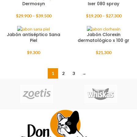
Dermosyn
Ixer 080 spray
$
29.900
–
$
39.500
$
19.200
–
$
27.300
Jabón antiséptico Sana
Jabón Clorexin
Piel
dermatológico x 100 gr
$
9.300
$
21.300
1
2
3
→