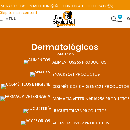
 MASCOTAS EN MEDELLÍN 🐱🐶
• ENVÍOS A TODO EL PAÍS 📦✈️
• S
Skip to navigation
Skip to main content
0
MENÚ
$
Dermatológicos
Pet shop
ALIMENTOS
265 PRODUCTOS
SNACKS
161 PRODUCTOS
COSMÉTICOS E HIGIENE
121 PRODUCTOS
FARMACIA VETERINARIA
256 PRODUCTOS
JUGUETERÍA
76 PRODUCTOS
ACCESORIOS
157 PRODUCTOS