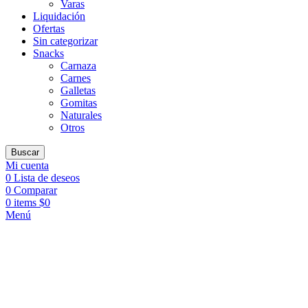
Varas
Liquidación
Ofertas
Sin categorizar
Snacks
Carnaza
Carnes
Galletas
Gomitas
Naturales
Otros
Buscar
Mi cuenta
0
Lista de deseos
0
Comparar
0
items
$
0
Menú