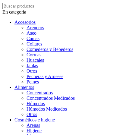
En categoría
Accesorios
Areneros
Aseo
Camas
Collares
Comederos y Bebederos
Correas
Huacales
Jaulas
Otros
Pecheras y Arneses
Peines
Alimentos
Concentrados
Concentrados Medicados
Húmedos
Húmedos Medicados
Otros
Cosméticos e higiene
Arenas
Higiene