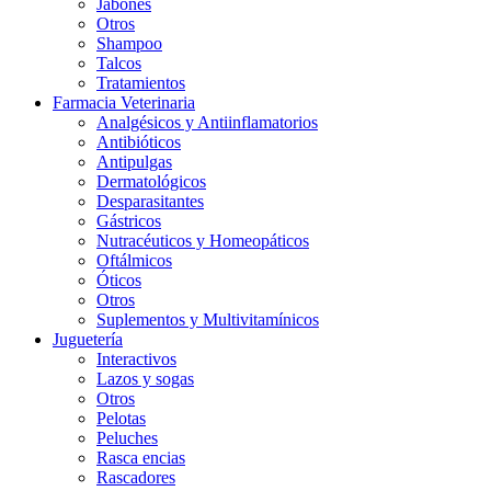
Jabones
Otros
Shampoo
Talcos
Tratamientos
Farmacia Veterinaria
Analgésicos y Antiinflamatorios
Antibióticos
Antipulgas
Dermatológicos
Desparasitantes
Gástricos
Nutracéuticos y Homeopáticos
Oftálmicos
Óticos
Otros
Suplementos y Multivitamínicos
Juguetería
Interactivos
Lazos y sogas
Otros
Pelotas
Peluches
Rasca encias
Rascadores