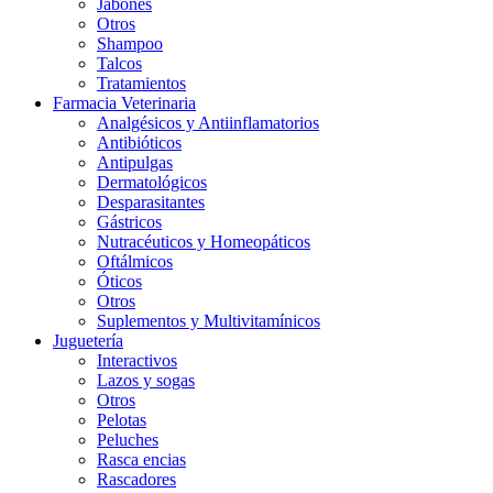
Jabones
Otros
Shampoo
Talcos
Tratamientos
Farmacia Veterinaria
Analgésicos y Antiinflamatorios
Antibióticos
Antipulgas
Dermatológicos
Desparasitantes
Gástricos
Nutracéuticos y Homeopáticos
Oftálmicos
Óticos
Otros
Suplementos y Multivitamínicos
Juguetería
Interactivos
Lazos y sogas
Otros
Pelotas
Peluches
Rasca encias
Rascadores