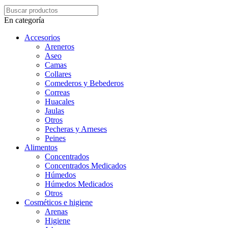
En categoría
Accesorios
Areneros
Aseo
Camas
Collares
Comederos y Bebederos
Correas
Huacales
Jaulas
Otros
Pecheras y Arneses
Peines
Alimentos
Concentrados
Concentrados Medicados
Húmedos
Húmedos Medicados
Otros
Cosméticos e higiene
Arenas
Higiene