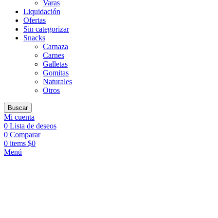
Varas
Liquidación
Ofertas
Sin categorizar
Snacks
Carnaza
Carnes
Galletas
Gomitas
Naturales
Otros
Buscar
Mi cuenta
0
Lista de deseos
0
Comparar
0
items
$
0
Menú