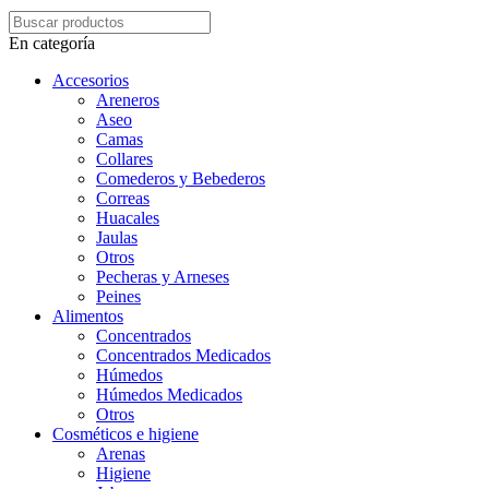
En categoría
Accesorios
Areneros
Aseo
Camas
Collares
Comederos y Bebederos
Correas
Huacales
Jaulas
Otros
Pecheras y Arneses
Peines
Alimentos
Concentrados
Concentrados Medicados
Húmedos
Húmedos Medicados
Otros
Cosméticos e higiene
Arenas
Higiene