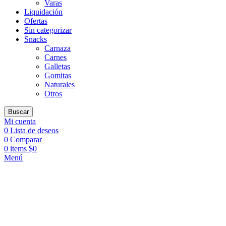
Varas
Liquidación
Ofertas
Sin categorizar
Snacks
Carnaza
Carnes
Galletas
Gomitas
Naturales
Otros
Buscar
Mi cuenta
0
Lista de deseos
0
Comparar
0
items
$
0
Menú