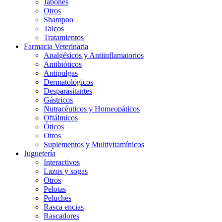
Jabones
Otros
Shampoo
Talcos
Tratamientos
Farmacia Veterinaria
Analgésicos y Antiinflamatorios
Antibióticos
Antipulgas
Dermatológicos
Desparasitantes
Gástricos
Nutracéuticos y Homeopáticos
Oftálmicos
Óticos
Otros
Suplementos y Multivitamínicos
Juguetería
Interactivos
Lazos y sogas
Otros
Pelotas
Peluches
Rasca encias
Rascadores