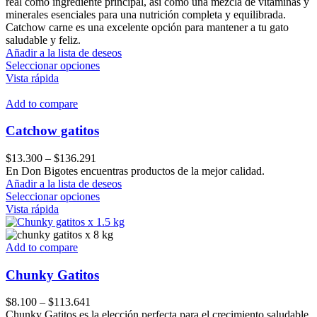
$185.000
real como ingrediente principal, así como una mezcla de vitaminas y
minerales esenciales para una nutrición completa y equilibrada.
Catchow carne es una excelente opción para mantener a tu gato
saludable y feliz.
Añadir a la lista de deseos
Este
Seleccionar opciones
producto
Vista rápida
tiene
múltiples
Add to compare
variantes.
Las
Catchow gatitos
opciones
se
Price
$
13.300
–
$
136.291
pueden
range:
En Don Bigotes encuentras productos de la mejor calidad.
elegir
$13.300
Añadir a la lista de deseos
en
through
Este
Seleccionar opciones
la
$136.291
producto
Vista rápida
página
tiene
de
múltiples
producto
variantes.
Add to compare
Las
opciones
Chunky Gatitos
se
pueden
Price
$
8.100
–
$
113.641
elegir
range:
Chunky Gatitos es la elección perfecta para el crecimiento saludable