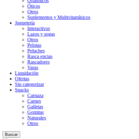
Oftálmicos
Óticos
Otros
Suplementos y Multivitamínicos
Juguetería
Interactivos
Lazos y sogas
Otros
Pelotas
Peluches
Rasca encias
Rascadores
Varas
Liquidación
Ofertas
Sin categorizar
Snacks
Carnaza
Carnes
Galletas
Gomitas
Naturales
Otros
Buscar