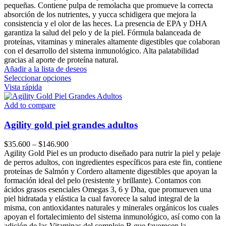
elegir
$33.400
pequeñas. Contiene pulpa de remolacha que promueve la correcta
en
through
absorción de los nutrientes, y yucca schidigera que mejora la
la
$156.500
consistencia y el olor de las heces. La presencia de EPA y DHA
página
garantiza la salud del pelo y de la piel. Fórmula balanceada de
de
proteínas, vitaminas y minerales altamente digestibles que colaboran
producto
con el desarrollo del sistema inmunológico. Alta palatabilidad
gracias al aporte de proteína natural.
Añadir a la lista de deseos
Este
Seleccionar opciones
producto
Vista rápida
tiene
múltiples
Add to compare
variantes.
Las
Agility gold piel grandes adultos
opciones
se
Price
$
35.600
–
$
146.900
pueden
range:
Agility Gold Piel es un producto diseñado para nutrir la piel y pelaje
elegir
$35.600
de perros adultos, con ingredientes específicos para este fin, contiene
en
through
proteínas de Salmón y Cordero altamente digestibles que apoyan la
la
$146.900
formación ideal del pelo (resistente y brillante). Contamos con
página
ácidos grasos esenciales Omegas 3, 6 y Dha, que promueven una
de
piel hidratada y elástica la cual favorece la salud integral de la
producto
misma, con antioxidantes naturales y minerales orgánicos los cuales
apoyan el fortalecimiento del sistema inmunológico, así como con la
adición de las Vitaminas del complejo B que favorecen la