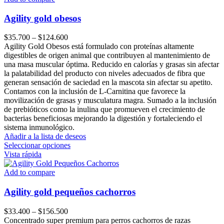
Agility gold obesos
Price
$
35.700
–
$
124.600
range:
Agility Gold Obesos está formulado con proteínas altamente
$35.700
digestibles de origen animal que contribuyen al mantenimiento de
through
una masa muscular óptima. Reducido en calorías y grasas sin afectar
$124.600
la palatabilidad del producto con niveles adecuados de fibra que
generan sensación de saciedad en la mascota sin afectar su apetito.
Contamos con la inclusión de L-Carnitina que favorece la
movilización de grasas y musculatura magra. Sumado a la inclusión
de prebióticos como la inulina que promueven el crecimiento de
bacterias beneficiosas mejorando la digestión y fortaleciendo el
sistema inmunológico.
Añadir a la lista de deseos
Este
Seleccionar opciones
producto
Vista rápida
tiene
múltiples
Add to compare
variantes.
Las
Agility gold pequeños cachorros
opciones
se
Price
$
33.400
–
$
156.500
pueden
range:
Concentrado super premium para perros cachorros de razas