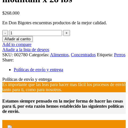
$
268.000
En Don Bigotes encuentras productos de la mejor calidad.
Diamond
perro
Añadir al carrito
sierra
Add to compare
mountain
Añadir a la lista de deseos
x
SKU:
002780
Categorías:
Alimentos
,
Concentrados
Etiqueta:
Perros
28
Share:
lbs
cantidad
Políticas de envío y entrega
Políticas de envío y entrega
Es importante que las leas para hacer mas fácil los procesos de envió
tanto para ti, como para nosotros.
Estamos siempre pensado en la mejor forma de hacer las cosas
para ti, por esta razón hemos establecido las siguientes políticas
de envió.