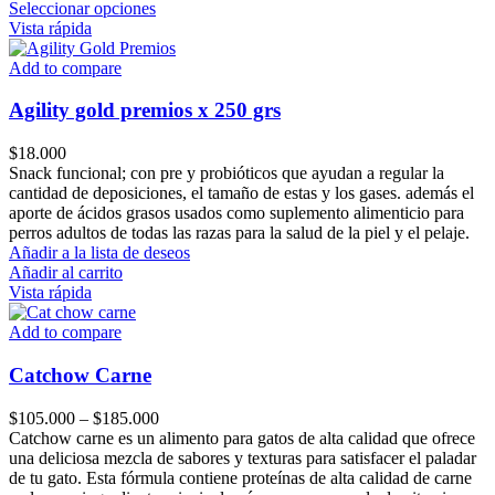
Este
Seleccionar opciones
producto
Vista rápida
tiene
múltiples
Add to compare
variantes.
Las
Agility gold premios x 250 grs
opciones
se
$
18.000
pueden
Snack funcional; con pre y probióticos que ayudan a regular la
elegir
cantidad de deposiciones, el tamaño de estas y los gases. además el
en
aporte de ácidos grasos usados como suplemento alimenticio para
la
perros adultos de todas las razas para la salud de la piel y el pelaje.
página
Añadir a la lista de deseos
de
Añadir al carrito
producto
Vista rápida
Add to compare
Catchow Carne
Price
$
105.000
–
$
185.000
range:
Catchow carne es un alimento para gatos de alta calidad que ofrece
$105.000
una deliciosa mezcla de sabores y texturas para satisfacer el paladar
through
de tu gato. Esta fórmula contiene proteínas de alta calidad de carne