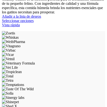
en
$8.100
de tu pequeño felino. Con ingredientes de calidad y una fórmula
la
through
específica, esta comida húmeda brinda los nutrientes esenciales que
página
$113.641
los gatitos necesitan para prosperar.
de
Añadir a la lista de deseos
producto
Este
Seleccionar opciones
producto
Vista rápida
tiene
múltiples
variantes.
Las
opciones
se
pueden
elegir
en
la
página
de
producto