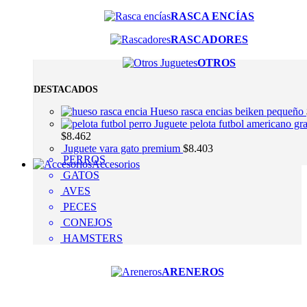
RASCA ENCÍAS
RASCADORES
OTROS
DESTACADOS
Hueso rasca encias beiken pequeño
Juguete pelota futbol americano gr
$
8.462
Juguete vara gato premium
$
8.403
PERROS
Accesorios
GATOS
AVES
PECES
CONEJOS
HAMSTERS
ARENEROS