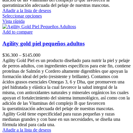
queratinización adecuada del pelaje de nuestras mascotas.
Añadir a la lista de deseos
Este
Seleccionar opciones
producto
Vista rápida
tiene
múltiples
Add to compare
variantes.
Las
Agility gold piel pequeños adultos
opciones
se
Price
$
36.300
–
$
145.000
pueden
range:
Agility Gold Piel es un producto diseñado para nutrir la piel y pelaje
elegir
$36.300
de perros adultos, con ingredientes específicos para este fin, contiene
en
through
proteínas de Salmón y Cordero altamente digestibles que apoyan la
la
$145.000
formación ideal del pelo (resistente y brillante). Contamos con
página
ácidos grasos esenciales Omegas 3, 6 y Dha, que promueven una
de
piel hidratada y elástica la cual favorece la salud integral de la
producto
misma, con antioxidantes naturales y minerales orgánicos los cuales
apoyan el fortalecimiento del sistema inmunológico, así como con la
adición de las Vitaminas del complejo B que favorecen
la queratinización adecuada del pelaje de nuestras mascotas.
Agility Gold tiene especificidad para razas pequeñas y razas
medianas grandes y con base en sus necesidades, se diseña una
fórmula ideal para cada una.
Añadir a la lista de deseos