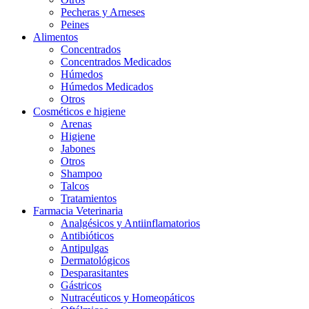
Pecheras y Arneses
Peines
Alimentos
Concentrados
Concentrados Medicados
Húmedos
Húmedos Medicados
Otros
Cosméticos e higiene
Arenas
Higiene
Jabones
Otros
Shampoo
Talcos
Tratamientos
Farmacia Veterinaria
Analgésicos y Antiinflamatorios
Antibióticos
Antipulgas
Dermatológicos
Desparasitantes
Gástricos
Nutracéuticos y Homeopáticos