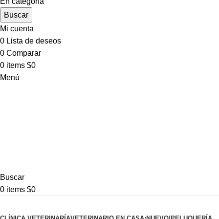
En categoría
Buscar
Mi cuenta
0
Lista de deseos
0
Comparar
0
items
$
0
Menú
Buscar
0
items
$
0
Pet shop
CLÍNICA VETERINARÍA
VETERINARIO EN CASA
¡NUEVO!
PELUQUERÍA