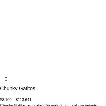
Chunky Gatitos
$
8.100
–
$
113.641
Chunky Gatitos es la elección perfecta para el crecimiento