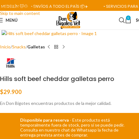
ELLÍN 🐱🐶
• ENVÍOS A TODO EL PAÍS 📦✈️
• SERVICIOS PARA MA
Skip to navigation
Skip to main content
0
MENÚ
$
Click para ampliar
Inicio
Snacks
Galletas
Hills soft beef cheddar galletas perro
$
29.900
En Don Bigotes encuentras productos de la mejor calidad.
Disponible para reserva