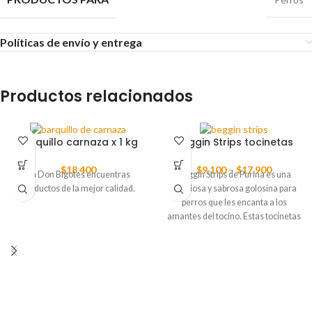
Políticas de envío y entrega
Productos relacionados
Barquillo carnaza x 1 kg
Beggin Strips tocinetas
$
18.400
$
9.100
–
$
17.900
En Don Bigotes encuentras
Beggin Strips de Purina es una
productos de la mejor calidad.
deliciosa y sabrosa golosina para
perros que les encanta a los
amantes del tocino. Estas tocinetas
están hechas con carne real y
tienen un sabor intenso y ahumado
que hará que tu perro lo disfrute
cada vez que se lo ofrezcas.
Además, son una excelente opción
para entrenar y premiar a tu perro.