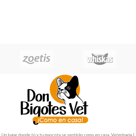
Un lugar donde tú y tu mascota se sentirán como en casa. Veterinaria |