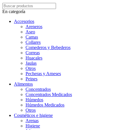
En categoría
Accesorios
Areneros
Aseo
Camas
Collares
Comederos y Bebederos
Correas
Huacales
Jaulas
Otros
Pecheras y Arneses
Peines
Alimentos
Concentrados
Concentrados Medicados
Húmedos
Húmedos Medicados
Otros
Cosméticos e higiene
Arenas
Higiene