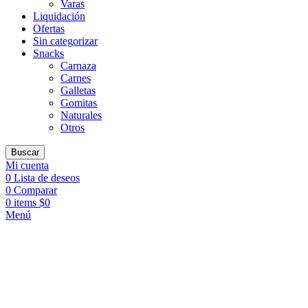
Varas
Liquidación
Ofertas
Sin categorizar
Snacks
Carnaza
Carnes
Galletas
Gomitas
Naturales
Otros
Buscar
Mi cuenta
0
Lista de deseos
0
Comparar
0
items
$
0
Menú