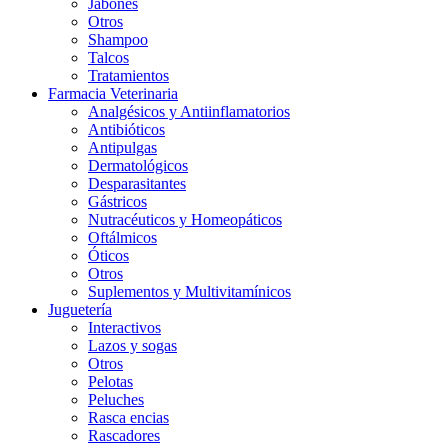
Jabones
Otros
Shampoo
Talcos
Tratamientos
Farmacia Veterinaria
Analgésicos y Antiinflamatorios
Antibióticos
Antipulgas
Dermatológicos
Desparasitantes
Gástricos
Nutracéuticos y Homeopáticos
Oftálmicos
Óticos
Otros
Suplementos y Multivitamínicos
Juguetería
Interactivos
Lazos y sogas
Otros
Pelotas
Peluches
Rasca encias
Rascadores