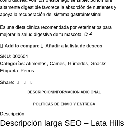
como diarrea, vómitos o estómago sensible. Su fórmula
altamente digestible favorece la absorción de nutrientes y
apoya la recuperación del sistema gastrointestinal.
Es una dieta clínica recomendada por veterinarios para
mejorar la salud digestiva de tu mascota. 🐶🥣
Add to compare
Añadir a la lista de deseos
SKU:
000604
Categorías:
Alimentos
,
Carnes
,
Húmedos
,
Snacks
Etiqueta:
Perros
Share:
DESCRIPCIÓN
INFORMACIÓN ADICIONAL
POLÍTICAS DE ENVÍO Y ENTREGA
Descripción
Descripción larga SEO – Lata Hills