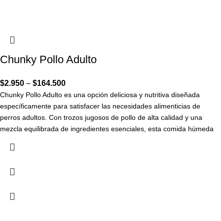
Chunky Pollo Adulto
$
2.950
–
$
164.500
Chunky Pollo Adulto es una opción deliciosa y nutritiva diseñada
específicamente para satisfacer las necesidades alimenticias de
perros adultos. Con trozos jugosos de pollo de alta calidad y una
mezcla equilibrada de ingredientes esenciales, esta comida húmeda
proporciona a tu fiel amigo canino los nutrientes necesarios para
mantener su salud y vitalidad. Cada porción de Chunky Pollo Adulto es
una muestra de cuidado y nutrición, garantizando que tu perro disfrute
de una comida sabrosa y beneficiosa para su bienestar.