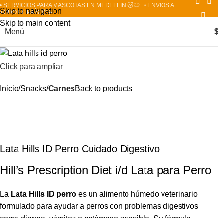
• SERVICIOS PARA MASCOTAS EN MEDELLÍN 🐱🐶
• ENVÍOS A
Skip to navigation
TODO EL PAÍS 📦✈️
Skip to main content
Menú
Click para ampliar
Inicio
Snacks
Carnes
Back to products
Lata Hills ID Perro Cuidado Digestivo
Hill’s Prescription Diet i/d Lata para Perro
La
Lata Hills ID perro
es un alimento húmedo veterinario
formulado para ayudar a perros con problemas digestivos