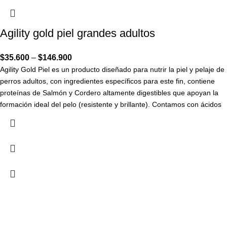
Agility gold piel grandes adultos
$
35.600
–
$
146.900
Agility Gold Piel es un producto diseñado para nutrir la piel y pelaje de
perros adultos, con ingredientes específicos para este fin, contiene
proteínas de Salmón y Cordero altamente digestibles que apoyan la
formación ideal del pelo (resistente y brillante). Contamos con ácidos
grasos esenciales Omegas 3, 6 y Dha, que promueven una piel
hidratada y elástica la cual favorece la salud integral de la misma, con
antioxidantes naturales y minerales orgánicos los cuales apoyan el
fortalecimiento del sistema inmunológico, así como con la adición de
las Vitaminas del complejo B que favorecen la queratinización
adecuada del pelaje de nuestras mascotas.