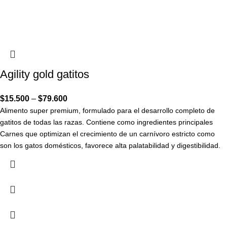
Agility gold gatitos
$
15.500
–
$
79.600
Alimento super premium, formulado para el desarrollo completo de
gatitos de todas las razas. Contiene como ingredientes principales
Carnes que optimizan el crecimiento de un carnívoro estricto como
son los gatos domésticos, favorece alta palatabilidad y digestibilidad.
Previene patologías renales comunes en gatos, promoviendo un ph
ideal en su orina. El sistema DH PACK fortalece el sistema
inmunológico en esta etapa relevante para su vida. La inyección de
proteínas de origen animal dentro de su fabricación, determina un
desarrollo completo.