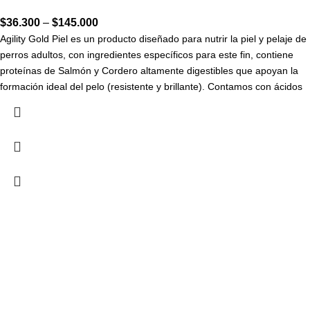
$
36.300
–
$
145.000
Agility Gold Piel es un producto diseñado para nutrir la piel y pelaje de
perros adultos, con ingredientes específicos para este fin, contiene
proteínas de Salmón y Cordero altamente digestibles que apoyan la
formación ideal del pelo (resistente y brillante). Contamos con ácidos
grasos esenciales Omegas 3, 6 y Dha, que promueven una piel
hidratada y elástica la cual favorece la salud integral de la misma, con
antioxidantes naturales y minerales orgánicos los cuales apoyan el
fortalecimiento del sistema inmunológico, así como con la adición de
las Vitaminas del complejo B que favorecen
la queratinización adecuada del pelaje de nuestras mascotas.
Agility Gold tiene especificidad para razas pequeñas y razas medianas
grandes y con base en sus necesidades, se diseña una fórmula ideal
para cada una.