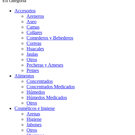
En categoría
Accesorios
Areneros
Aseo
Camas
Collares
Comederos y Bebederos
Correas
Huacales
Jaulas
Otros
Pecheras y Arneses
Peines
Alimentos
Concentrados
Concentrados Medicados
Húmedos
Húmedos Medicados
Otros
Cosméticos e higiene
Arenas
Higiene
Jabones
Otros