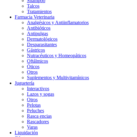
Shampoo
Talcos
Tratamientos
Farmacia Veterinaria
Analgésicos y Antiinflamatorios
Antibióticos
Antipulgas
Dermatológicos
Desparasitantes
Gástricos
Nutracéuticos y Homeopáticos
Oftálmicos
Óticos
Otros
Suplementos y Multivitamínicos
Juguetería
Interactivos
Lazos y sogas
Otros
Pelotas
Peluches
Rasca encias
Rascadores
Varas
Liquidación