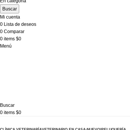
En categoría
Buscar
Mi cuenta
0
Lista de deseos
0
Comparar
0
items
$
0
Menú
Buscar
0
items
$
0
Pet shop
CLÍNICA VETERINARÍA
VETERINARIO EN CASA
¡NUEVO!
PELUQUERÍA