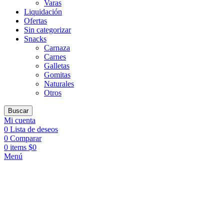
Varas
Liquidación
Ofertas
Sin categorizar
Snacks
Carnaza
Carnes
Galletas
Gomitas
Naturales
Otros
Buscar
Mi cuenta
0
Lista de deseos
0
Comparar
0
items
$
0
Menú