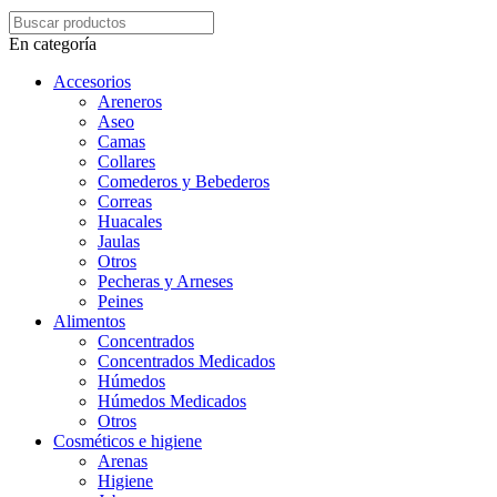
En categoría
Accesorios
Areneros
Aseo
Camas
Collares
Comederos y Bebederos
Correas
Huacales
Jaulas
Otros
Pecheras y Arneses
Peines
Alimentos
Concentrados
Concentrados Medicados
Húmedos
Húmedos Medicados
Otros
Cosméticos e higiene
Arenas
Higiene