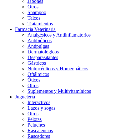
Jabones
Otros
Shampoo
Talcos
Tratamientos
Farmacia Veterinaria
Analgésicos y Antiinflamatorios
Antibióticos
Antipulgas
Dermatológicos
Desparasitantes
Gástricos
Nutracéuticos y Homeopáticos
Oftálmicos
Óticos
Otros
Suplementos y Multivitamínicos
Juguetería
Interactivos
Lazos y sogas
Otros
Pelotas
Peluches
Rasca encias
Rascadores