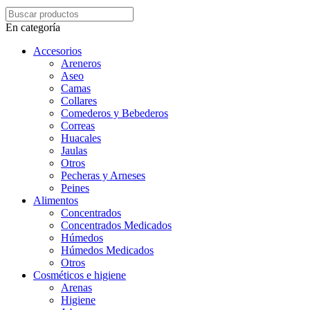
En categoría
Accesorios
Areneros
Aseo
Camas
Collares
Comederos y Bebederos
Correas
Huacales
Jaulas
Otros
Pecheras y Arneses
Peines
Alimentos
Concentrados
Concentrados Medicados
Húmedos
Húmedos Medicados
Otros
Cosméticos e higiene
Arenas
Higiene