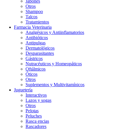
Jabones
Otros
Shampoo
Talcos
Tratamientos
Farmacia Veterinaria
Analgésicos y Antiinflamatorios
Antibióticos
Antipulgas
Dermatológicos
Desparasitantes
Gástricos
Nutracéuticos y Homeopáticos
Oftálmicos
Óticos
Otros
Suplementos y Multivitamínicos
Juguetería
Interactivos
Lazos y sogas
Otros
Pelotas
Peluches
Rasca encias
Rascadores