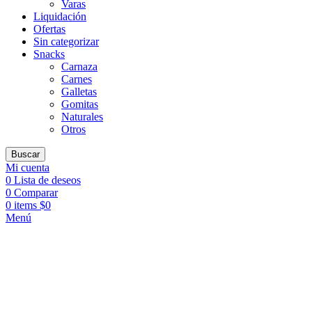
Varas
Liquidación
Ofertas
Sin categorizar
Snacks
Carnaza
Carnes
Galletas
Gomitas
Naturales
Otros
Buscar
Mi cuenta
0
Lista de deseos
0
Comparar
0
items
$
0
Menú