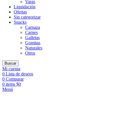
Varas
Liquidación
Ofertas
Sin categorizar
Snacks
Carnaza
Carnes
Galletas
Gomitas
Naturales
Otros
Buscar
Mi cuenta
0
Lista de deseos
0
Comparar
0
items
$
0
Menú