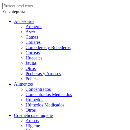
En categoría
Accesorios
Areneros
Aseo
Camas
Collares
Comederos y Bebederos
Correas
Huacales
Jaulas
Otros
Pecheras y Arneses
Peines
Alimentos
Concentrados
Concentrados Medicados
Húmedos
Húmedos Medicados
Otros
Cosméticos e higiene
Arenas
Higiene