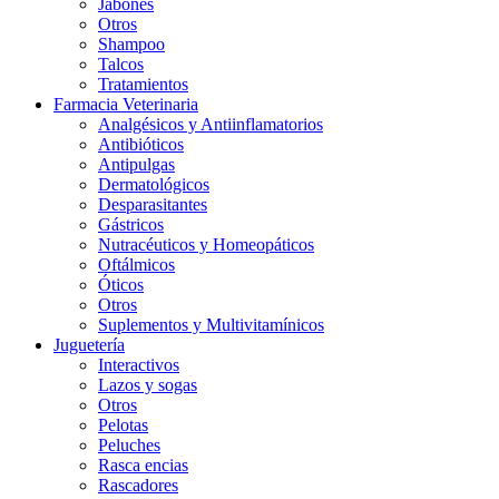
Jabones
Otros
Shampoo
Talcos
Tratamientos
Farmacia Veterinaria
Analgésicos y Antiinflamatorios
Antibióticos
Antipulgas
Dermatológicos
Desparasitantes
Gástricos
Nutracéuticos y Homeopáticos
Oftálmicos
Óticos
Otros
Suplementos y Multivitamínicos
Juguetería
Interactivos
Lazos y sogas
Otros
Pelotas
Peluches
Rasca encias
Rascadores