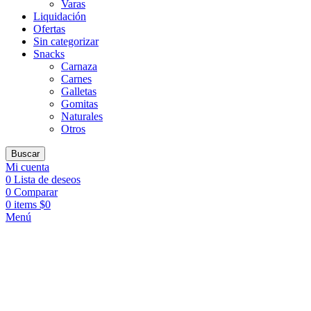
Varas
Liquidación
Ofertas
Sin categorizar
Snacks
Carnaza
Carnes
Galletas
Gomitas
Naturales
Otros
Buscar
Mi cuenta
0
Lista de deseos
0
Comparar
0
items
$
0
Menú