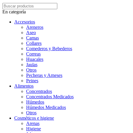
En categoría
Accesorios
Areneros
Aseo
Camas
Collares
Comederos y Bebederos
Correas
Huacales
Jaulas
Otros
Pecheras y Arneses
Peines
Alimentos
Concentrados
Concentrados Medicados
Húmedos
Húmedos Medicados
Otros
Cosméticos e higiene
Arenas
Higiene