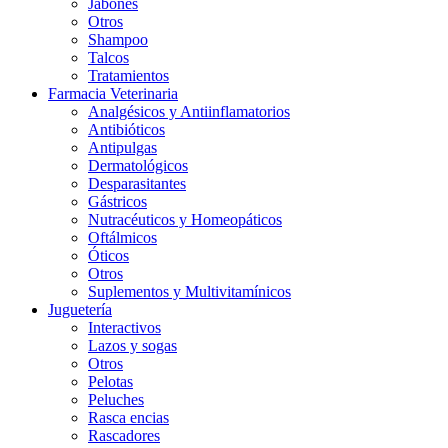
Jabones
Otros
Shampoo
Talcos
Tratamientos
Farmacia Veterinaria
Analgésicos y Antiinflamatorios
Antibióticos
Antipulgas
Dermatológicos
Desparasitantes
Gástricos
Nutracéuticos y Homeopáticos
Oftálmicos
Óticos
Otros
Suplementos y Multivitamínicos
Juguetería
Interactivos
Lazos y sogas
Otros
Pelotas
Peluches
Rasca encias
Rascadores