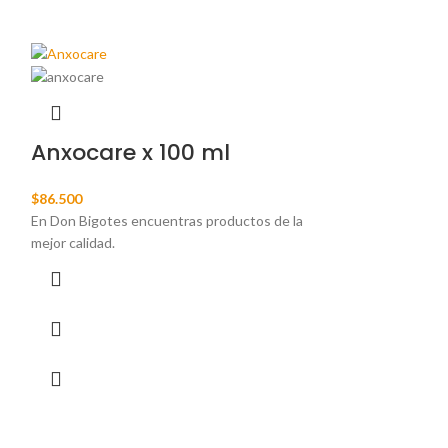
Apetil sus
Anxocare x 100 ml
$
70.000
Anorexia, estados
$
86.500
hepatopatías, nef
En Don Bigotes encuentras productos de la
urinaria, osteopat
mejor calidad.
secundario nutrici
hipoproteinemia. 
glucocorticoides.