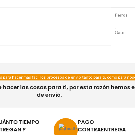
Perros
,
Gatos
s para hacer mas fácil los procesos de envió tanto para ti, como para nos
acer las cosas para ti, por esta razón hemos es
de envió.
UÁNTO TIEMPO
PAGO
TREGAN ?
CONTRAENTREGA