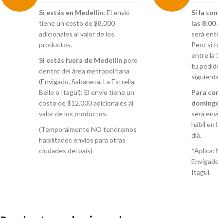
Si estás en Medellín:
El envío
Sí la co
tiene un costo de $8.000
las 8:00
adicionales al valor de los
será ent
productos.
Pero si 
entre la 
Si estás fuera de Medellín
pero
tu pedid
dentro del área metropolitana
siguient
(Envigado, Sabaneta, La Estrella,
Bello o Itagüí): El envío tiene un
Para co
costo de $12.000 adicionales al
domingo
valor de los productos.
será envi
hábil en 
(Temporalmente NO tendremos
día.
habilitados envíos para otras
ciudades del país)
*Aplica: 
Envigado
Itagüí.