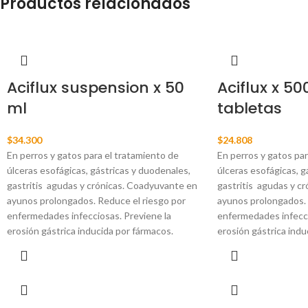
Productos relacionados
Aciflux suspension x 50
Aciflux x 5
ml
tabletas
$
34.300
$
24.808
En perros y gatos para el tratamiento de
En perros y gatos par
úlceras esofágicas, gástricas y duodenales,
úlceras esofágicas, g
gastritis agudas y crónicas.
Coadyuvante en
gastritis agudas y cr
ayunos prolongados. Reduce el riesgo por
ayunos prolongados. 
enfermedades infecciosas. Previene la
enfermedades infecci
erosión gástrica inducida por fármacos.
erosión gástrica indu