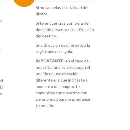
Si no cancelas la totalidad del
dinero.
os
Si te encuentras por fuera del
domicilio descrito en la dirección
del destino.
Si la dirección es diferente a la
,
registrada en la guía.
IMPORTANTE:
en el caso de
necesitar que te entreguen el
pedido en una dirección
diferente a la que indicaste al
el
momento de comprar, te
Él
comunicas con nosotros con
re
anterioridad para re programar
tu pedido.