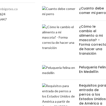
¿Cuanto debe
nbigotes.co
comer mi perr
0624
5447
¿Cómo le
cambio el
alimento a mi
mascota? –
Forma correct
de hacer una
transición
Peluqueria Feli
En Medellín
Requisitos par
entrada de
perros a los
Estados Unidos
de América a