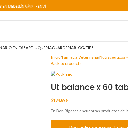
DELLÍN 🐱🐶
• ENVÍOS A TODO EL PAÍS 📦✈️
NARIO EN CASA
PELUQUERÍA
GUARDERÍA
BLOG/TIPS
Inicio
Farmacia Veterinaria
Nutracéuticos 
Back to products
Ut balance x 60 ta
$
134.896
En Don Bigotes encuentras productos de la 
Disponible para reserva