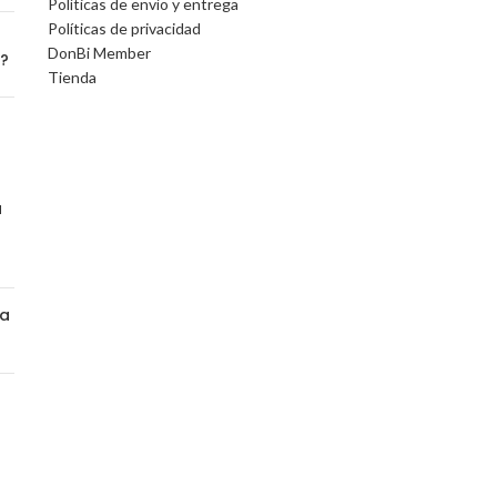
Políticas de envío y entrega
Políticas de privacidad
DonBi Member
o?
Tienda
a
na
a