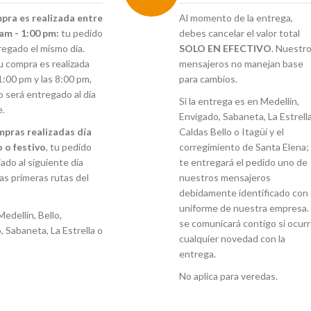
mpra es realizada entre
Al momento de la entrega,
 am - 1:00 pm:
tu pedido
debes cancelar el valor total
regado el mismo día.
SOLO EN EFECTIVO
. Nuestr
tu compra es realizada
mensajeros no manejan base
1:00 pm y las 8:00 pm,
para cambios.
o será entregado al día
Si la entrega es en Medellín,
e.
Envigado, Sabaneta, La Estrella
mpras realizadas día
Caldas Bello o Itagüí y el
 o festivo
, tu pedido
corregimiento de Santa Elena;
ado al siguiente día
te entregará el pedido uno de
las primeras rutas del
nuestros mensajeros
debidamente identificado con 
uniforme de nuestra empresa. 
Medellín, Bello,
se comunicará contigo si ocur
, Sabaneta, La Estrella o
cualquier novedad con la
entrega.
No aplica para veredas.