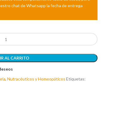
R AL CARRITO
 deseos
ria
,
Nutracéuticos y Homeopáticos
Etiquetas: