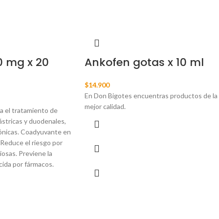
00 mg x 20
Ankofen gotas x 10 ml
$
14.900
En Don Bigotes encuentras productos de la
mejor calidad.
a el tratamiento de
ástricas y duodenales,
ónicas.
Coadyuvante en
Reduce el riesgo por
osas. Previene la
cida por fármacos.