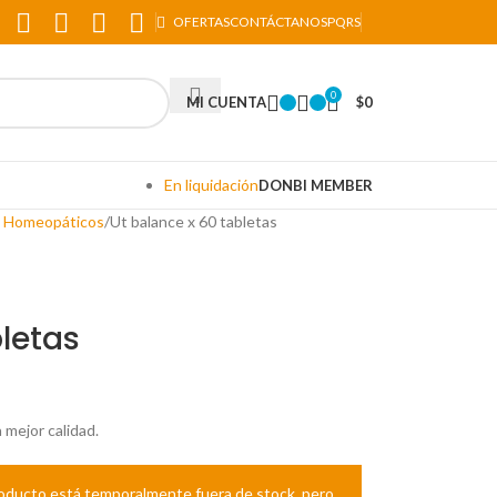
OFERTAS
CONTÁCTANOS
PQRS
0
MI CUENTA
$
0
En liquidación
DONBI MEMBER
y Homeopáticos
Ut balance x 60 tabletas
bletas
mejor calidad.