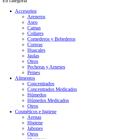
En categoría
Accesorios
Areneros
Aseo
Camas
Collares
Comederos y Bebederos
Correas
Huacales
Jaulas
Otros
Pecheras y Arneses
Peines
Alimentos
Concentrados
Concentrados Medicados
Húmedos
Húmedos Medicados
Otros
Cosméticos e higiene
Arenas
Higiene
Jabones
Otros