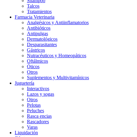
Shampoo
Talcos
Tratamientos
Farmacia Veterinaria
Analgésicos y Antiinflamatorios
Antibióticos
Antipulgas
Dermatológicos
Desparasitantes
Gástricos
Nutracéuticos y Homeopáticos
Oftálmicos
Óticos
Otros
Suplementos y Multivitamínicos
Juguetería
Interactivos
Lazos y sogas
Otros
Pelotas
Peluches
Rasca encias
Rascadores
Varas
Liquidación