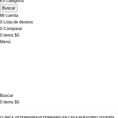
En categoría
Buscar
Mi cuenta
0
Lista de deseos
0
Comparar
0
items
$
0
Menú
Buscar
0
items
$
0
Pet shop
CLÍNICA VETERINARÍA
VETERINARIO EN CASA
¡NUEVO!
PELUQUERÍA