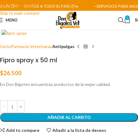
 🐱🐶
• ENVÍOS A TODO EL PAÍS 📦✈️
• SERVICIOS PARA MASCOTA
Skip to navigation
Skip to main content
0
MENÚ
$
Click para ampliar
Inicio
Farmacia Veterinaria
Antipulgas
Fipro spray x 50 ml
$
26.500
En Don Bigotes encuentras productos de la mejor calidad.
AÑADIR AL CARRITO
Add to compare
Añadir a la lista de deseos