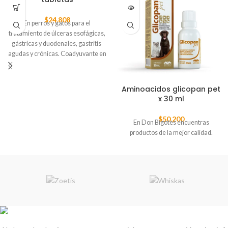
$
24.808
En perros y gatos para el
tratamiento de úlceras esofágicas,
gástricas y duodenales, gastritis
agudas y crónicas.
Coadyuvante en
ayunos prolongados. Reduce el
riesgo por enfermedades
infecciosas. Previene la erosión
Aminoacidos glicopan pet
gástrica inducida por fármacos.
x 30 ml
$
50.200
En Don Bigotes encuentras
productos de la mejor calidad.