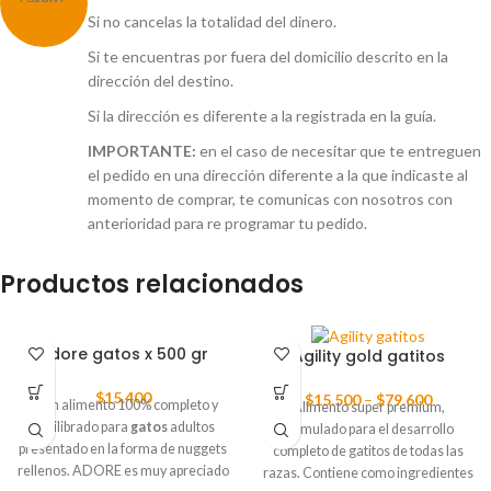
Si no cancelas la totalidad del dinero.
Si te encuentras por fuera del domicilio descrito en la
dirección del destino.
Si la dirección es diferente a la registrada en la guía.
IMPORTANTE:
en el caso de necesitar que te entreguen
el pedido en una dirección diferente a la que indicaste al
momento de comprar, te comunicas con nosotros con
anterioridad para re programar tu pedido.
Productos relacionados
Adore gatos x 500 gr
Agility gold gatitos
$
15.400
$
15.500
–
$
79.600
Es un alimento 100% completo y
Alimento super premium,
equilibrado para
gatos
adultos
formulado para el desarrollo
presentado en la forma de nuggets
completo de gatitos de todas las
rellenos. ADORE es muy apreciado
razas. Contiene como ingredientes