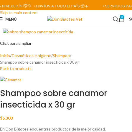
DELLÍN 🐱🐶
• ENVÍOS A TODO EL PAÍS 📦✈️
• SERVICIOS PARA M
Skip to navigation
Skip to main content
0
MENÚ
$
Click para ampliar
Inicio
Cosméticos e higiene
Shampoo
Shampoo sobre canamor insecticida x 30 gr
Back to products
Shampoo sobre canamor
insecticida x 30 gr
$
5.300
En Don Bigotes encuentras productos de la mejor calidad.