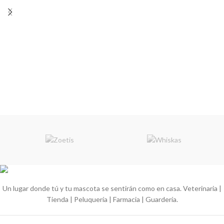
por los
gatos
porque sus nuggets
principales Carnes que optimizan el
son rellenos de pate con tres
crecimiento de un carnívoro
distintos sabores de cáscaras
estricto como son los gatos
crocantes; espinaca, pollo y arroz.
domésticos, favorece alta
palatabilidad y digestibilidad.
Previene patologías renales
comunes en gatos, promoviendo un
ph ideal en su orina. El sistema DH
PACK fortalece el sistema
inmunológico en esta etapa
relevante para su vida. La inyección
de proteínas de origen animal
dentro de su fabricación, determina
un desarrollo completo.
Un lugar donde tú y tu mascota se sentirán como en casa. Veterinaria |
Tienda | Peluquería | Farmacia | Guardería.