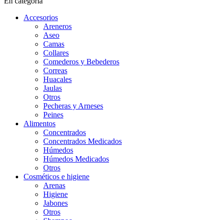
En categoría
Accesorios
Areneros
Aseo
Camas
Collares
Comederos y Bebederos
Correas
Huacales
Jaulas
Otros
Pecheras y Arneses
Peines
Alimentos
Concentrados
Concentrados Medicados
Húmedos
Húmedos Medicados
Otros
Cosméticos e higiene
Arenas
Higiene
Jabones
Otros