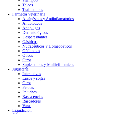
Shampoo
Talcos
Tratamientos
Farmacia Veterinaria
Analgésicos y Antiinflamatorios
Antibióticos
Antipulgas
Dermatológicos
Desparasitantes
Gástricos
Nutracéuticos y Homeopáticos
Oftálmicos
Óticos
Otros
Suplementos y Multivitamínicos
Juguetería
Interactivos
Lazos y sogas
Otros
Pelotas
Peluches
Rasca encias
Rascadores
Varas
Liquidación