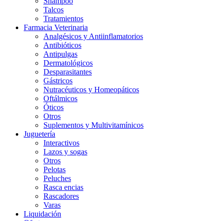
Shampoo
Talcos
Tratamientos
Farmacia Veterinaria
Analgésicos y Antiinflamatorios
Antibióticos
Antipulgas
Dermatológicos
Desparasitantes
Gástricos
Nutracéuticos y Homeopáticos
Oftálmicos
Óticos
Otros
Suplementos y Multivitamínicos
Juguetería
Interactivos
Lazos y sogas
Otros
Pelotas
Peluches
Rasca encias
Rascadores
Varas
Liquidación