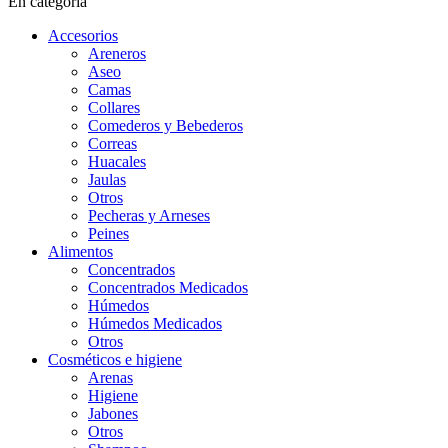
En categoría
Accesorios
Areneros
Aseo
Camas
Collares
Comederos y Bebederos
Correas
Huacales
Jaulas
Otros
Pecheras y Arneses
Peines
Alimentos
Concentrados
Concentrados Medicados
Húmedos
Húmedos Medicados
Otros
Cosméticos e higiene
Arenas
Higiene
Jabones
Otros